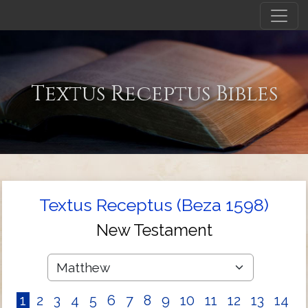
Textus Receptus Bibles
Textus Receptus (Beza 1598)
New Testament
1
2
3
4
5
6
7
8
9
10
11
12
13
14