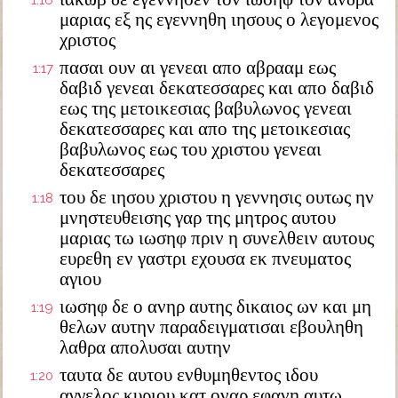
1:16
μαριας εξ ης εγεννηθη ιησους ο λεγομενος
χριστος
πασαι ουν αι γενεαι απο αβρααμ εως
1:17
δαβιδ γενεαι δεκατεσσαρες και απο δαβιδ
εως της μετοικεσιας βαβυλωνος γενεαι
δεκατεσσαρες και απο της μετοικεσιας
βαβυλωνος εως του χριστου γενεαι
δεκατεσσαρες
του δε ιησου χριστου η γεννησις ουτως ην
1:18
μνηστευθεισης γαρ της μητρος αυτου
μαριας τω ιωσηφ πριν η συνελθειν αυτους
ευρεθη εν γαστρι εχουσα εκ πνευματος
αγιου
ιωσηφ δε ο ανηρ αυτης δικαιος ων και μη
1:19
θελων αυτην παραδειγματισαι εβουληθη
λαθρα απολυσαι αυτην
ταυτα δε αυτου ενθυμηθεντος ιδου
1:20
αγγελος κυριου κατ οναρ εφανη αυτω