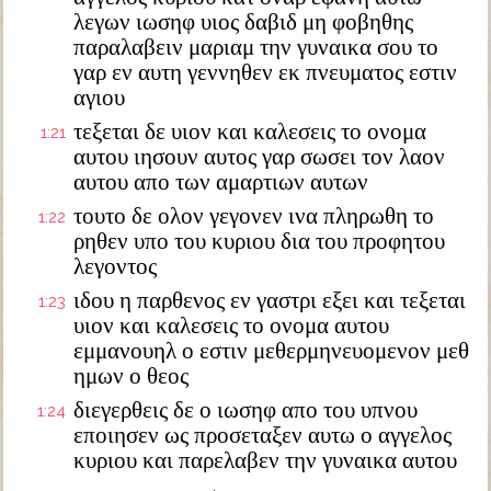
λεγων ιωσηφ υιος δαβιδ μη φοβηθης
παραλαβειν μαριαμ την γυναικα σου το
γαρ εν αυτη γεννηθεν εκ πνευματος εστιν
αγιου
τεξεται δε υιον και καλεσεις το ονομα
1:21
αυτου ιησουν αυτος γαρ σωσει τον λαον
αυτου απο των αμαρτιων αυτων
τουτο δε ολον γεγονεν ινα πληρωθη το
1:22
ρηθεν υπο του κυριου δια του προφητου
λεγοντος
ιδου η παρθενος εν γαστρι εξει και τεξεται
1:23
υιον και καλεσεις το ονομα αυτου
εμμανουηλ ο εστιν μεθερμηνευομενον μεθ
ημων ο θεος
διεγερθεις δε ο ιωσηφ απο του υπνου
1:24
εποιησεν ως προσεταξεν αυτω ο αγγελος
κυριου και παρελαβεν την γυναικα αυτου