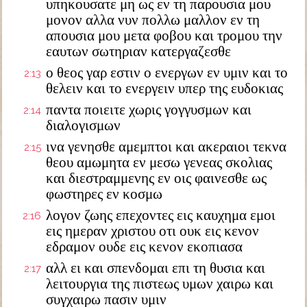
υπηκουσατε μη ως εν τη παρουσια μου
μονον αλλα νυν πολλω μαλλον εν τη
απουσια μου μετα φοβου και τρομου την
εαυτων σωτηριαν κατεργαζεσθε
ο θεος γαρ εστιν ο ενεργων εν υμιν και το
2:13
θελειν και το ενεργειν υπερ της ευδοκιας
παντα ποιειτε χωρις γογγυσμων και
2:14
διαλογισμων
ινα γενησθε αμεμπτοι και ακεραιοι τεκνα
2:15
θεου αμωμητα εν μεσω γενεας σκολιας
και διεστραμμενης εν οις φαινεσθε ως
φωστηρες εν κοσμω
λογον ζωης επεχοντες εις καυχημα εμοι
2:16
εις ημεραν χριστου οτι ουκ εις κενον
εδραμον ουδε εις κενον εκοπιασα
αλλ ει και σπενδομαι επι τη θυσια και
2:17
λειτουργια της πιστεως υμων χαιρω και
συγχαιρω πασιν υμιν