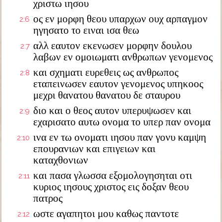
χριστω ιησου
ος εν μορφη θεου υπαρχων ουχ αρπαγμον
2:6
ηγησατο το ειναι ισα θεω
αλλ εαυτον εκενωσεν μορφην δουλου
2:7
λαβων εν ομοιωματι ανθρωπων γενομενος
και σχηματι ευρεθεις ως ανθρωπος
2:8
εταπεινωσεν εαυτον γενομενος υπηκοος
μεχρι θανατου θανατου δε σταυρου
διο και ο θεος αυτον υπερυψωσεν και
2:9
εχαρισατο αυτω ονομα το υπερ παν ονομα
ινα εν τω ονοματι ιησου παν γονυ καμψη
2:10
επουρανιων και επιγειων και
καταχθονιων
και πασα γλωσσα εξομολογησηται οτι
2:11
κυριος ιησους χριστος εις δοξαν θεου
πατρος
ωστε αγαπητοι μου καθως παντοτε
2:12