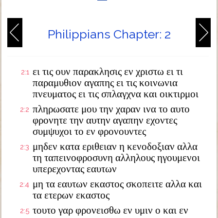
Philippians Chapter: 2
ει τις ουν παρακλησις εν χριστω ει τι
2:1
παραμυθιον αγαπης ει τις κοινωνια
πνευματος ει τις σπλαγχνα και οικτιρμοι
πληρωσατε μου την χαραν ινα το αυτο
2:2
φρονητε την αυτην αγαπην εχοντες
συμψυχοι το εν φρονουντες
μηδεν κατα εριθειαν η κενοδοξιαν αλλα
2:3
τη ταπεινοφροσυνη αλληλους ηγουμενοι
υπερεχοντας εαυτων
μη τα εαυτων εκαστος σκοπειτε αλλα και
2:4
τα ετερων εκαστος
τουτο γαρ φρονεισθω εν υμιν ο και εν
2:5