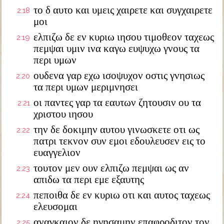
το δ αυτο και υμεις χαιρετε και συγχαιρετε
2:18
μοι
ελπιζω δε εν κυριω ιησου τιμοθεον ταχεως
2:19
πεμψαι υμιν ινα καγω ευψυχω γνους τα
περι υμων
ουδενα γαρ εχω ισοψυχον οστις γνησιως
2:20
τα περι υμων μεριμνησει
οι παντες γαρ τα εαυτων ζητουσιν ου τα
2:21
χριστου ιησου
την δε δοκιμην αυτου γινωσκετε οτι ως
2:22
πατρι τεκνον συν εμοι εδουλευσεν εις το
ευαγγελιον
τουτον μεν ουν ελπιζω πεμψαι ως αν
2:23
απιδω τα περι εμε εξαυτης
πεποιθα δε εν κυριω οτι και αυτος ταχεως
2:24
ελευσομαι
αναγκαιον δε ηγησαμην επαφροδιτον τον
2:25