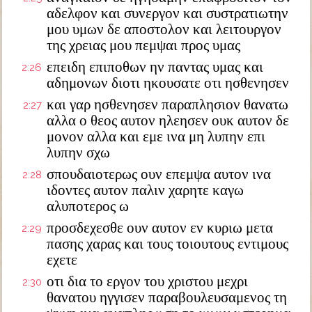
αδελφον και συνεργον και συστρατιωτην
μου υμων δε αποστολον και λειτουργον
της χρειας μου πεμψαι προς υμας
επειδη επιποθων ην παντας υμας και
2:26
αδημονων διοτι ηκουσατε οτι ησθενησεν
και γαρ ησθενησεν παραπλησιον θανατω
2:27
αλλα ο θεος αυτον ηλεησεν ουκ αυτον δε
μονον αλλα και εμε ινα μη λυπην επι
λυπην σχω
σπουδαιοτερως ουν επεμψα αυτον ινα
2:28
ιδοντες αυτον παλιν χαρητε καγω
αλυποτερος ω
προσδεχεσθε ουν αυτον εν κυριω μετα
2:29
πασης χαρας και τους τοιουτους εντιμους
εχετε
οτι δια το εργον του χριστου μεχρι
2:30
θανατου ηγγισεν παραβουλευσαμενος τη