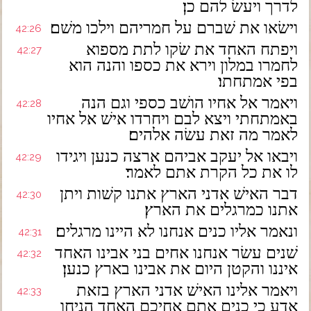
לדרך ויעשׂ להם כן׃
וישׂאו את שׁברם על חמריהם וילכו משׁם׃
42:26
ויפתח האחד את שׂקו לתת מספוא
42:27
לחמרו במלון וירא את כספו והנה הוא
בפי אמתחתו׃
ויאמר אל אחיו הושׁב כספי וגם הנה
42:28
באמתחתי ויצא לבם ויחרדו אישׁ אל אחיו
לאמר מה זאת עשׂה אלהים׃
ויבאו אל יעקב אביהם ארצה כנען ויגידו
42:29
לו את כל הקרת אתם לאמר׃
דבר האישׁ אדני הארץ אתנו קשׁות ויתן
42:30
אתנו כמרגלים את הארץ׃
ונאמר אליו כנים אנחנו לא היינו מרגלים׃
42:31
שׁנים עשׂר אנחנו אחים בני אבינו האחד
42:32
איננו והקטן היום את אבינו בארץ כנען׃
ויאמר אלינו האישׁ אדני הארץ בזאת
42:33
אדע כי כנים אתם אחיכם האחד הניחו