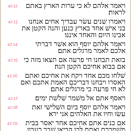
ויאמר אלהם לא כי ערות הארץ באתם
42:12
לראות׃
ויאמרו שׁנים עשׂר עבדיך אחים אנחנו
42:13
בני אישׁ אחד בארץ כנען והנה הקטן את
אבינו היום והאחד איננו׃
ויאמר אלהם יוסף הוא אשׁר דברתי
42:14
אלכם לאמר מרגלים אתם׃
בזאת תבחנו חי פרעה אם תצאו מזה כי
42:15
אם בבוא אחיכם הקטן הנה׃
שׁלחו מכם אחד ויקח את אחיכם ואתם
42:16
האסרו ויבחנו דבריכם האמת אתכם ואם
לא חי פרעה כי מרגלים אתם׃
ויאסף אתם אל משׁמר שׁלשׁת ימים׃
42:17
ויאמר אלהם יוסף ביום השׁלישׁי זאת
42:18
עשׂו וחיו את האלהים אני ירא׃
אם כנים אתם אחיכם אחד יאסר בבית
42:19
משׁמרכם ואתם לכו הביאו שׁבר רעבון