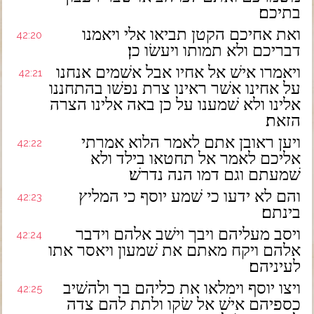
בתיכם׃
ואת אחיכם הקטן תביאו אלי ויאמנו
42:20
דבריכם ולא תמותו ויעשׂו כן׃
ויאמרו אישׁ אל אחיו אבל אשׁמים אנחנו
42:21
על אחינו אשׁר ראינו צרת נפשׁו בהתחננו
אלינו ולא שׁמענו על כן באה אלינו הצרה
הזאת׃
ויען ראובן אתם לאמר הלוא אמרתי
42:22
אליכם לאמר אל תחטאו בילד ולא
שׁמעתם וגם דמו הנה נדרשׁ׃
והם לא ידעו כי שׁמע יוסף כי המליץ
42:23
בינתם׃
ויסב מעליהם ויבך וישׁב אלהם וידבר
42:24
אלהם ויקח מאתם את שׁמעון ויאסר אתו
לעיניהם׃
ויצו יוסף וימלאו את כליהם בר ולהשׁיב
42:25
כספיהם אישׁ אל שׂקו ולתת להם צדה