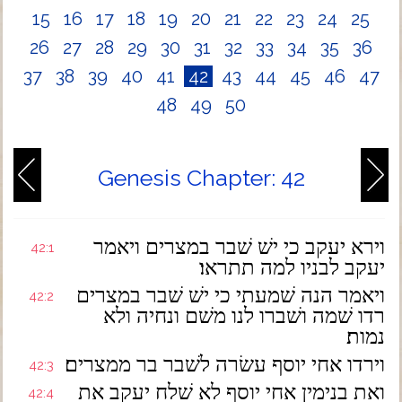
15
16
17
18
19
20
21
22
23
24
25
26
27
28
29
30
31
32
33
34
35
36
37
38
39
40
41
42
43
44
45
46
47
48
49
50
Genesis Chapter: 42
וירא יעקב כי ישׁ שׁבר במצרים ויאמר
42:1
יעקב לבניו למה תתראו׃
ויאמר הנה שׁמעתי כי ישׁ שׁבר במצרים
42:2
רדו שׁמה ושׁברו לנו משׁם ונחיה ולא
נמות׃
וירדו אחי יוסף עשׂרה לשׁבר בר ממצרים׃
42:3
ואת בנימין אחי יוסף לא שׁלח יעקב את
42:4