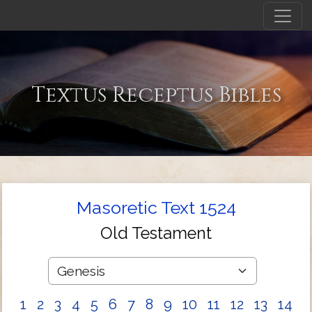
Textus Receptus Bibles
Masoretic Text 1524
Old Testament
1
2
3
4
5
6
7
8
9
10
11
12
13
14