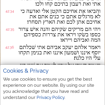
אתי ואת רעבון בתיכם קחו ולכו׃
והביאו את אחיכם הקטן אלי ואדעה כי
42:34
לא מרגלים אתם כי כנים אתם את
אחיכם אתן לכם ואת הארץ תסחרו׃
ויהי הם מריקים שׂקיהם והנה אישׁ צרור
42:35
כספו בשׂקו ויראו את צררות כספיהם
המה ואביהם וייראו׃
ויאמר אלהם יעקב אביהם אתי שׁכלתם
42:36
יוסף איננו ושׁמעון איננו ואת בנימן תקחו
עלי היו כלנה׃
ויאמר ראובן אל אביו לאמר את שׁני בני
42:37
Cookies & Privacy
תמית אם לא אביאנו אליך תנה אתו על
ידי ואני אשׁיבנו אליך׃
We use cookies to ensure you get the best
ויאמר לא ירד בני עמכם כי אחיו מת
42:38
experience on our website. By using our site
והוא לבדו נשׁאר וקראהו אסון בדרך
you acknowledge that you have read and
אשׁר תלכו בה והורדתם את שׂיבתי ביגון
understand our
Privacy Policy
.
שׁאולה׃