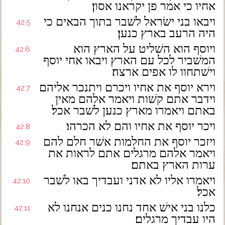
אחיו כי אמר פן יקראנו אסון׃
ויבאו בני ישׂראל לשׁבר בתוך הבאים כי
42:5
היה הרעב בארץ כנען׃
ויוסף הוא השׁליט על הארץ הוא
42:6
המשׁביר לכל עם הארץ ויבאו אחי יוסף
וישׁתחוו לו אפים ארצה׃
וירא יוסף את אחיו ויכרם ויתנכר אליהם
42:7
וידבר אתם קשׁות ויאמר אלהם מאין
באתם ויאמרו מארץ כנען לשׁבר אכל׃
ויכר יוסף את אחיו והם לא הכרהו׃
42:8
ויזכר יוסף את החלמות אשׁר חלם להם
42:9
ויאמר אלהם מרגלים אתם לראות את
ערות הארץ באתם׃
ויאמרו אליו לא אדני ועבדיך באו לשׁבר
42:10
אכל׃
כלנו בני אישׁ אחד נחנו כנים אנחנו לא
42:11
היו עבדיך מרגלים׃