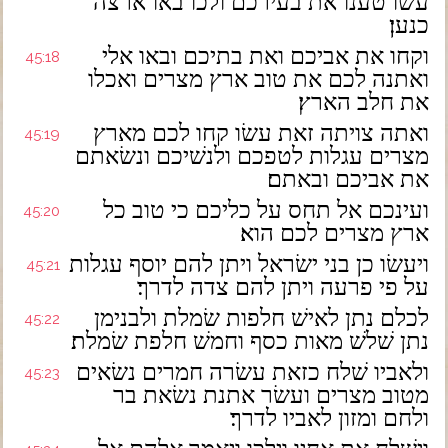
עשׂו טענו את בעירכם ולכו באו ארצה
כנען׃
וקחו את אביכם ואת בתיכם ובאו אלי
45:18
ואתנה לכם את טוב ארץ מצרים ואכלו
את חלב הארץ׃
ואתה צויתה זאת עשׂו קחו לכם מארץ
45:19
מצרים עגלות לטפכם ולנשׁיכם ונשׂאתם
את אביכם ובאתם׃
ועינכם אל תחס על כליכם כי טוב כל
45:20
ארץ מצרים לכם הוא׃
ויעשׂו כן בני ישׂראל ויתן להם יוסף עגלות
45:21
על פי פרעה ויתן להם צדה לדרך׃
לכלם נתן לאישׁ חלפות שׂמלת ולבנימן
45:22
נתן שׁלשׁ מאות כסף וחמשׁ חלפת שׂמלת׃
ולאביו שׁלח כזאת עשׂרה חמרים נשׂאים
45:23
מטוב מצרים ועשׂר אתנת נשׂאת בר
ולחם ומזון לאביו לדרך׃