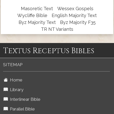
Masoretic Text
Wessex Gospels
Wycliffe Bible
English Majority Text
Byz Majority Text
Byz Majority F35
TR NT Variants
Textus Receptus Bibles
SITEMAP
Home
Library
Interlinear Bible
Parallel Bible