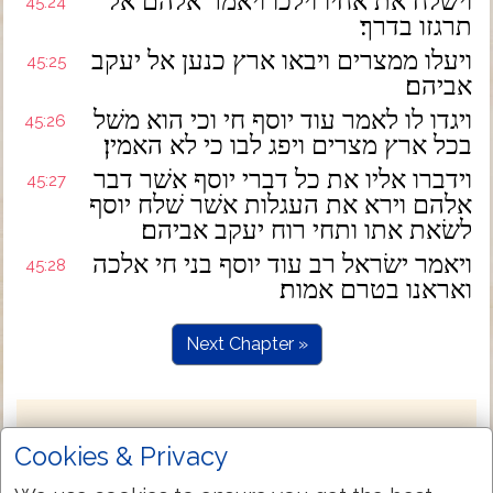
וישׁלח את אחיו וילכו ויאמר אלהם אל
45:24
תרגזו בדרך׃
ויעלו ממצרים ויבאו ארץ כנען אל יעקב
45:25
אביהם׃
ויגדו לו לאמר עוד יוסף חי וכי הוא משׁל
45:26
בכל ארץ מצרים ויפג לבו כי לא האמין׃
וידברו אליו את כל דברי יוסף אשׁר דבר
45:27
אלהם וירא את העגלות אשׁר שׁלח יוסף
לשׂאת אתו ותחי רוח יעקב אביהם׃
ויאמר ישׂראל רב עוד יוסף בני חי אלכה
45:28
ואראנו בטרם אמות׃
Next Chapter »
Cookies & Privacy