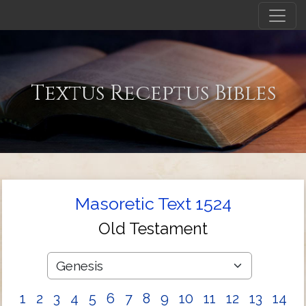
Textus Receptus Bibles
Masoretic Text 1524
Old Testament
1
2
3
4
5
6
7
8
9
10
11
12
13
14