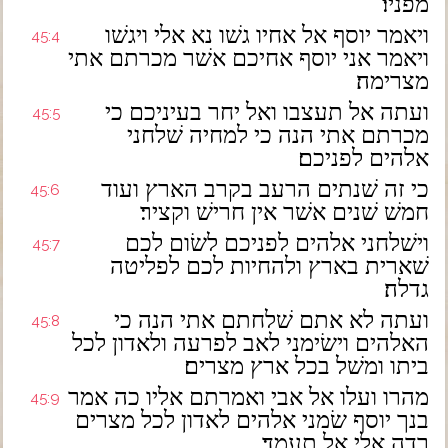
מפניו׃
ויאמר יוסף אל אחיו גשׁו נא אלי ויגשׁו
45:4
ויאמר אני יוסף אחיכם אשׁר מכרתם אתי
מצרימה׃
ועתה אל תעצבו ואל יחר בעיניכם כי
45:5
מכרתם אתי הנה כי למחיה שׁלחני
אלהים לפניכם׃
כי זה שׁנתים הרעב בקרב הארץ ועוד
45:6
חמשׁ שׁנים אשׁר אין חרישׁ וקציר׃
וישׁלחני אלהים לפניכם לשׂום לכם
45:7
שׁארית בארץ ולהחיות לכם לפליטה
גדלה׃
ועתה לא אתם שׁלחתם אתי הנה כי
45:8
האלהים וישׂימני לאב לפרעה ולאדון לכל
ביתו ומשׁל בכל ארץ מצרים׃
מהרו ועלו אל אבי ואמרתם אליו כה אמר
45:9
בנך יוסף שׂמני אלהים לאדון לכל מצרים
רדה אלי אל תעמד׃