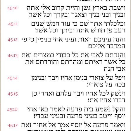
וישׁבת בארץ גשׁן והיית קרוב אלי אתה
45:10
ובניך ובני בניך וצאנך ובקרך וכל אשׁר׃
וכלכלתי אתך שׁם כי עוד חמשׁ שׁנים
45:11
רעב פן תורשׁ אתה וביתך וכל אשׁר׃
והנה עיניכם ראות ועיני אחי בנימין כי פי
45:12
המדבר אליכם׃
והגדתם לאבי את כל כבודי במצרים ואת
45:13
כל אשׁר ראיתם ומהרתם והורדתם את
אבי הנה׃
ויפל על צוארי בנימן אחיו ויבך ובנימן
45:14
בכה על צואריו׃
וינשׁק לכל אחיו ויבך עלהם ואחרי כן
45:15
דברו אחיו אתו׃
והקל נשׁמע בית פרעה לאמר באו אחי
45:16
יוסף וייטב בעיני פרעה ובעיני עבדיו׃
ויאמר פרעה אל יוסף אמר אל אחיך זאת
45:17