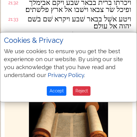
ויכרתו ברית בבאר שׁבע ויקם אבימלך
21:32
ופיכל שׂר צבאו וישׁבו אל ארץ פלשׁתים׃
ויטע אשׁל בבאר שׁבע ויקרא שׁם בשׁם
21:33
יהוה אל עולם׃
ויגר אברהם בארץ פלשׁתים ימים רבים׃
21:34
Cookies & Privacy
Next Chapter »
We use cookies to ensure you get the best
experience on our website. By using our site
you acknowledge that you have read and
understand our
Privacy Policy
.
Accept
Reject