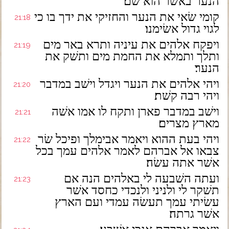
הנער באשׁר הוא שׁם׃
קומי שׂאי את הנער והחזיקי את ידך בו כי
21:18
לגוי גדול אשׂימנו׃
ויפקח אלהים את עיניה ותרא באר מים
21:19
ותלך ותמלא את החמת מים ותשׁק את
הנער׃
ויהי אלהים את הנער ויגדל וישׁב במדבר
21:20
ויהי רבה קשׁת׃
וישׁב במדבר פארן ותקח לו אמו אשׁה
21:21
מארץ מצרים׃
ויהי בעת ההוא ויאמר אבימלך ופיכל שׂר
21:22
צבאו אל אברהם לאמר אלהים עמך בכל
אשׁר אתה עשׂה׃
ועתה השׁבעה לי באלהים הנה אם
21:23
תשׁקר לי ולניני ולנכדי כחסד אשׁר
עשׂיתי עמך תעשׂה עמדי ועם הארץ
אשׁר גרתה׃