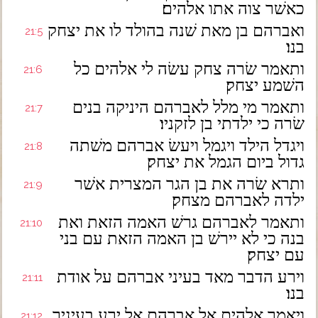
כאשׁר צוה אתו אלהים׃
ואברהם בן מאת שׁנה בהולד לו את יצחק
21:5
בנו׃
ותאמר שׂרה צחק עשׂה לי אלהים כל
21:6
השׁמע יצחק׃
ותאמר מי מלל לאברהם היניקה בנים
21:7
שׂרה כי ילדתי בן לזקניו׃
ויגדל הילד ויגמל ויעשׂ אברהם משׁתה
21:8
גדול ביום הגמל את יצחק׃
ותרא שׂרה את בן הגר המצרית אשׁר
21:9
ילדה לאברהם מצחק׃
ותאמר לאברהם גרשׁ האמה הזאת ואת
21:10
בנה כי לא יירשׁ בן האמה הזאת עם בני
עם יצחק׃
וירע הדבר מאד בעיני אברהם על אודת
21:11
בנו׃
ויאמר אלהים אל אברהם אל ירע בעיניך
21:12