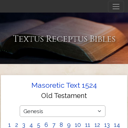
Textus Receptus Bibles
Masoretic Text 1524
Old Testament
1
2
3
4
5
6
7
8
9
10
11
12
13
14