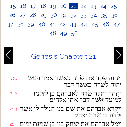
15
16
17
18
19
20
21
22
23
24
25
26
27
28
29
30
31
32
33
34
35
36
37
38
39
40
41
42
43
44
45
46
47
48
49
50
Genesis Chapter: 21
ויהוה פקד את שׂרה כאשׁר אמר ויעשׂ
21:1
יהוה לשׂרה כאשׁר דבר׃
ותהר ותלד שׂרה לאברהם בן לזקניו
21:2
למועד אשׁר דבר אתו אלהים׃
ויקרא אברהם את שׁם בנו הנולד לו אשׁר
21:3
ילדה לו שׂרה יצחק׃
וימל אברהם את יצחק בנו בן שׁמנת ימים
21:4