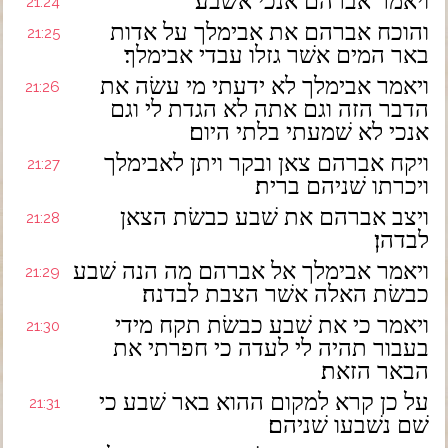
ויאמר אברהם אנכי אשׁבע׃
21:24
והוכח אברהם את אבימלך על אדות
21:25
באר המים אשׁר גזלו עבדי אבימלך׃
ויאמר אבימלך לא ידעתי מי עשׂה את
21:26
הדבר הזה וגם אתה לא הגדת לי וגם
אנכי לא שׁמעתי בלתי היום׃
ויקח אברהם צאן ובקר ויתן לאבימלך
21:27
ויכרתו שׁניהם ברית׃
ויצב אברהם את שׁבע כבשׂת הצאן
21:28
לבדהן׃
ויאמר אבימלך אל אברהם מה הנה שׁבע
21:29
כבשׂת האלה אשׁר הצבת לבדנה׃
ויאמר כי את שׁבע כבשׂת תקח מידי
21:30
בעבור תהיה לי לעדה כי חפרתי את
הבאר הזאת׃
על כן קרא למקום ההוא באר שׁבע כי
21:31
שׁם נשׁבעו שׁניהם׃