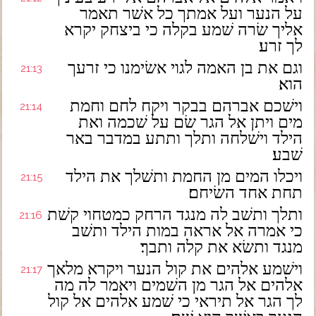
על הנער ועל אמתך כל אשׁר תאמר
אליך שׂרה שׁמע בקלה כי ביצחק יקרא
לך זרע׃
וגם את בן האמה לגוי אשׂימנו כי זרעך
21:13
הוא׃
וישׁכם אברהם בבקר ויקח לחם וחמת
21:14
מים ויתן אל הגר שׂם על שׁכמה ואת
הילד וישׁלחה ותלך ותתע במדבר באר
שׁבע׃
ויכלו המים מן החמת ותשׁלך את הילד
21:15
תחת אחד השׂיחם׃
ותלך ותשׁב לה מנגד הרחק כמטחוי קשׁת
21:16
כי אמרה אל אראה במות הילד ותשׁב
מנגד ותשׂא את קלה ותבך׃
וישׁמע אלהים את קול הנער ויקרא מלאך
21:17
אלהים אל הגר מן השׁמים ויאמר לה מה
לך הגר אל תיראי כי שׁמע אלהים אל קול