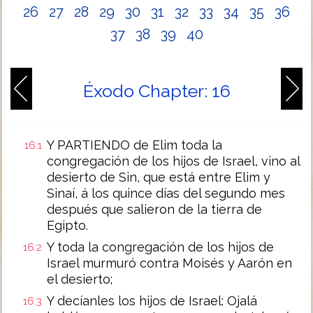
26
27
28
29
30
31
32
33
34
35
36
37
38
39
40
Éxodo Chapter: 16
Y PARTIENDO de Elim toda la
16:1
congregación de los hijos de Israel, vino al
desierto de Sin, que está entre Elim y
Sinaí, á los quince días del segundo mes
después que salieron de la tierra de
Egipto.
Y toda la congregación de los hijos de
16:2
Israel murmuró contra Moisés y Aarón en
el desierto;
Y decíanles los hijos de Israel: Ojalá
16:3