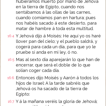
hubiéramos muerto por mano de Jehová
en la tierra de Egipto, cuando nos
sentábamos á las ollas de las carnes,
cuando comíamos pan en hartura; pues
nos habéis sacado á este desierto, para
matar de hambre á toda esta multitud.
Y Jehová dijo á Moisés: He aquí yo os haré
16:4
llover pan del cielo; y el pueblo saldrá, y
cogerá para cada un día, para que yo le
pruebe si anda en mi ley, ó no.
Mas al sexto día aparejarán lo que han de
16:5
encerrar, que será el doble de lo que
solían coger cada día.
Entonces dijo Moisés y Aarón á todos los
16:6
hijos de Israel: A la tarde sabréis que
Jehová os ha sacado de la tierra de
Egipto:
Y á la mañana veréis la gloria de Jehová;
16:7