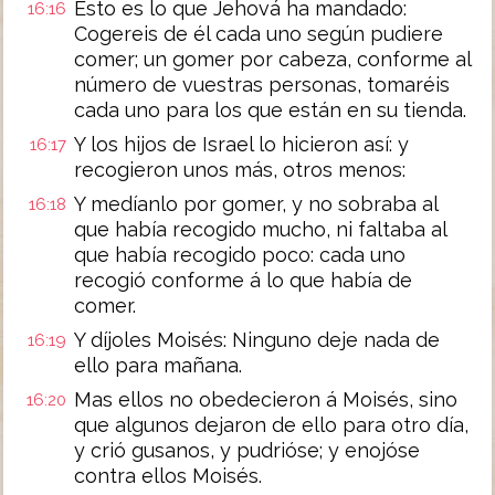
Esto es lo que Jehová ha mandado:
16:16
Cogereis de él cada uno según pudiere
comer; un gomer por cabeza, conforme al
número de vuestras personas, tomaréis
cada uno para los que están en su tienda.
Y los hijos de Israel lo hicieron así: y
16:17
recogieron unos más, otros menos:
Y medíanlo por gomer, y no sobraba al
16:18
que había recogido mucho, ni faltaba al
que había recogido poco: cada uno
recogió conforme á lo que había de
comer.
Y díjoles Moisés: Ninguno deje nada de
16:19
ello para mañana.
Mas ellos no obedecieron á Moisés, sino
16:20
que algunos dejaron de ello para otro día,
y crió gusanos, y pudrióse; y enojóse
contra ellos Moisés.