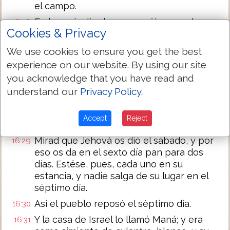
el campo.
En los seis días lo recogeréis; mas el
16:26
Cookies & Privacy
séptimo día es sábado, en el cual no se
hallará.
We use cookies to ensure you get the best
Y aconteció que algunos del pueblo
16:27
experience on our website. By using our site
salieron en el séptimo día á recoger, y no
you acknowledge that you have read and
hallaron.
understand our
Privacy Policy
.
Y Jehová dijo á Moisés: ¿Hasta cuándo no
16:28
querréis guardar mis mandamientos y mis
Accept
Reject
leyes?
Mirad que Jehová os dió el sábado, y por
16:29
eso os da en el sexto día pan para dos
días. Estése, pues, cada uno en su
estancia, y nadie salga de su lugar en el
séptimo día.
Así el pueblo reposó el séptimo día.
16:30
Y la casa de Israel lo llamó Maná; y era
16:31