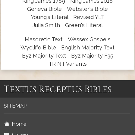
King James 1769
King James 2016
Geneva Bible
Webster's Bible
Young's Literal
Revised YLT
Julia Smith
Green's Literal
Masoretic Text
Wessex Gospels
Wycliffe Bible
English Majority Text
Byz Majority Text
Byz Majority F35
TR NT Variants
Textus Receptus Bibles
SITEMAP
Home