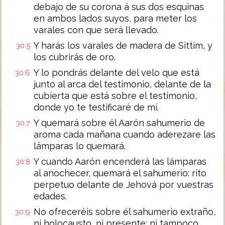
debajo de su corona á sus dos esquinas
en ambos lados suyos, para meter los
varales con que será llevado.
Y harás los varales de madera de Sittim, y
30:5
los cubrirás de oro.
Y lo pondrás delante del velo que está
30:6
junto al arca del testimonio, delante de la
cubierta que está sobre el testimonio,
donde yo te testificaré de mí.
Y quemará sobre él Aarón sahumerio de
30:7
aroma cada mañana cuando aderezare las
lámparas lo quemará.
Y cuando Aarón encenderá las lámparas
30:8
al anochecer, quemará el sahumerio: rito
perpetuo delante de Jehová por vuestras
edades.
No ofreceréis sobre él sahumerio extraño,
30:9
ni holocausto, ni presente; ni tampoco