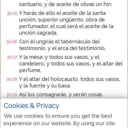
santuario, y de aceite de olivas un hin:
Y harás de ello el aceite de la santa
30:25
unción, superior ungüento, obra de
perfumador, el cual será el aceite de la
unción sagrada.
Con él ungirás el tabernáculo del
30:26
testimonio, y el arca del testimonio,
Y la mesa, y todos sus vasos, y el
30:27
candelero, y todos sus vasos, y el altar del
perfume,
Y el altar del holocausto, todos sus vasos,
30:28
y la fuente y su basa.
Así los consagrarás, y serán cosas
30:29
santísimas: todo lo que tocare en ellos,
Cookies & Privacy
será santificado.
We use cookies to ensure you get the best
Ungirás también á Aarón y á sus hijos, y
30:30
experience on our website. By using our site
los consagrarás para que sean mis