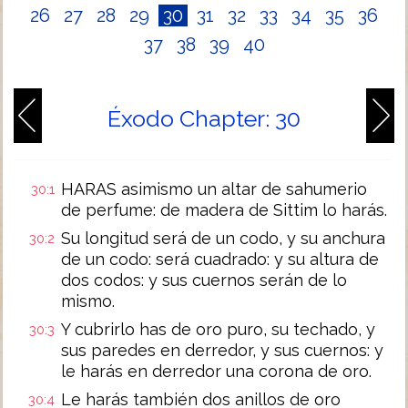
26
27
28
29
30
31
32
33
34
35
36
37
38
39
40
Éxodo Chapter: 30
HARAS asimismo un altar de sahumerio
30:1
de perfume: de madera de Sittim lo harás.
Su longitud será de un codo, y su anchura
30:2
de un codo: será cuadrado: y su altura de
dos codos: y sus cuernos serán de lo
mismo.
Y cubrirlo has de oro puro, su techado, y
30:3
sus paredes en derredor, y sus cuernos: y
le harás en derredor una corona de oro.
Le harás también dos anillos de oro
30:4