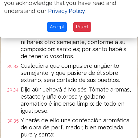
sacerdotes.
you acknowledge that you have read and
understand our
Privacy Policy
.
Y hablarás á los hijos de Israel, diciendo:
30:31
Este será mi aceite de la santa unción por
vuestras edades.
Accept
Reject
Sobre carne de hombre no será untado,
30:32
ni haréis otro semejante, conforme á su
composición: santo es; por santo habéis
de tenerlo vosotros.
Cualquiera que compusiere ungüento
30:33
semejante, y que pusiere de él sobre
extraño, será cortado de sus pueblos.
Dijo aún Jehová á Moisés: Tómate aromas,
30:34
estacte y uña olorosa y gálbano
aromático é incienso limpio; de todo en
igual peso:
Y harás de ello una confección aromática
30:35
de obra de perfumador, bien mezclada,
pura y santa: