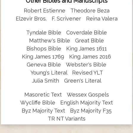
Other Bibles and Manuscripts
Robert Estienne
Theodore Beza
Elzevir Bros.
F. Scrivener
Reina Valera
Tyndale Bible
Coverdale Bible
Matthew's Bible
Great Bible
Bishops Bible
King James 1611
King James 1769
King James 2016
Geneva Bible
Webster's Bible
Young's Literal
Revised YLT
Julia Smith
Green's Literal
Masoretic Text
Wessex Gospels
Wycliffe Bible
English Majority Text
Byz Majority Text
Byz Majority F35
TR NT Variants