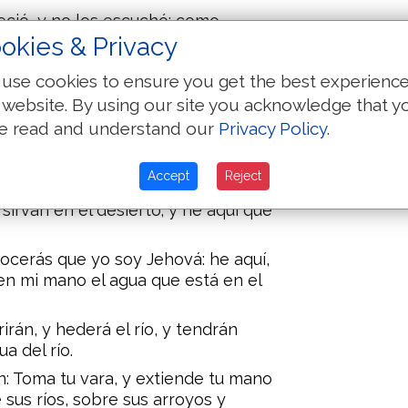
eció, y no los escuchó; como
okies & Privacy
El corazón de Faraón está agravado,
use cookies to ensure you get the best experienc
 website. By using our site you acknowledge that y
í que él sale á las aguas; y tú
e read and understand our
Privacy Policy
.
 de él, y toma en tu mano la vara que
Accept
Reject
reos me ha enviado á ti, diciendo:
sirvan en el desierto; y he aquí que
ocerás que yo soy Jehová: he aquí,
en mi mano el agua que está en el
irán, y hederá el río, y tendrán
a del río.
ón: Toma tu vara, y extiende tu mano
 sus ríos, sobre sus arroyos y