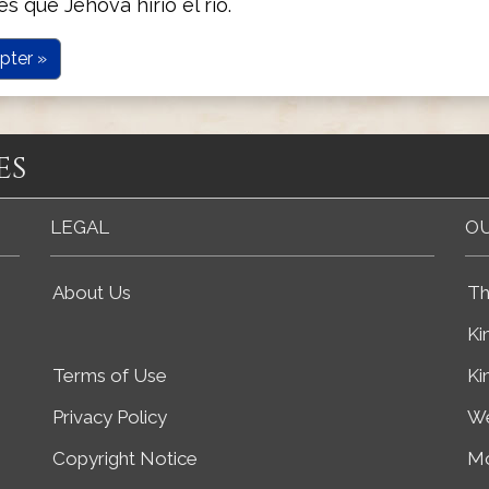
s que Jehová hirió el río.
pter »
es
LEGAL
OU
About Us
Th
Ki
Terms of Use
Ki
Privacy Policy
We
Copyright Notice
Mo