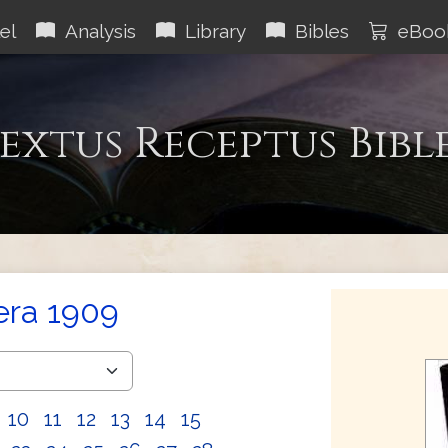
el
Analysis
Library
Bibles
eBoo
extus Receptus Bibl
era 1909
10
11
12
13
14
15