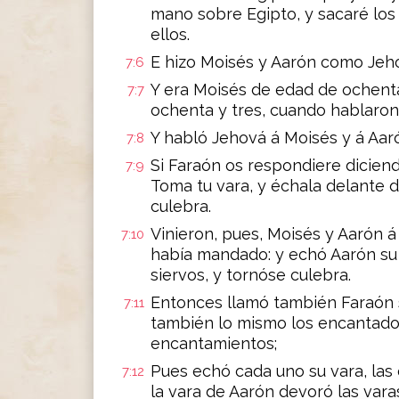
mano sobre Egipto, y sacaré los 
ellos.
E hizo Moisés y Aarón como Jehov
7:6
Y era Moisés de edad de ochent
7:7
ochenta y tres, cuando hablaron
Y habló Jehová á Moisés y á Aaró
7:8
Si Faraón os respondiere diciend
7:9
Toma tu vara, y échala delante 
culebra.
Vinieron, pues, Moisés y Aarón á
7:10
había mandado: y echó Aarón su 
siervos, y tornóse culebra.
Entonces llamó también Faraón s
7:11
también lo mismo los encantado
encantamientos;
Pues echó cada uno su vara, las 
7:12
la vara de Aarón devoró las varas