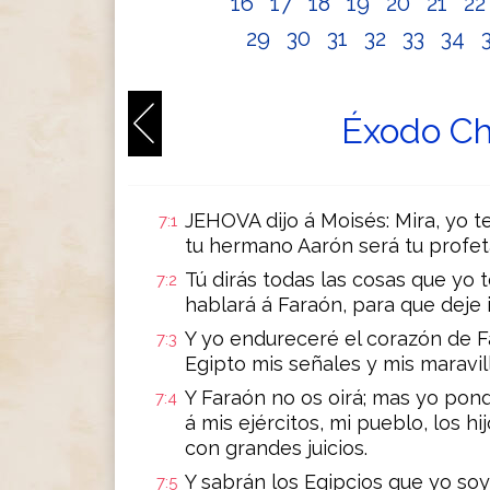
16
17
18
19
20
21
2
29
30
31
32
33
34
Éxodo Ch
JEHOVA dijo á Moisés: Mira, yo t
7:1
tu hermano Aarón será tu profet
Tú dirás todas las cosas que yo
7:2
hablará á Faraón, para que deje ir
Y yo endureceré el corazón de Fa
7:3
Egipto mis señales y mis maravill
Y Faraón no os oirá; mas yo pon
7:4
á mis ejércitos, mi pueblo, los hij
con grandes juicios.
Y sabrán los Egipcios que yo so
7:5