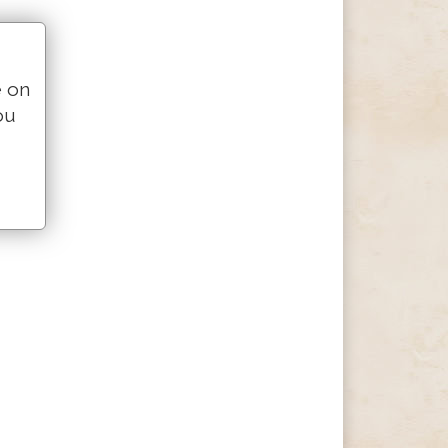
e on
ou