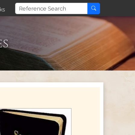
ks
es