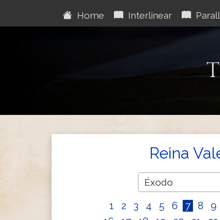
Home
Interlinear
Parall
T
Reina Val
1
2
3
4
5
6
7
8
9