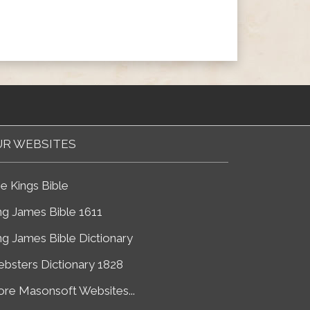
R WEBSITES
e Kings Bible
ng James Bible 1611
ng James Bible Dictionary
bsters Dictionary 1828
re Masonsoft Websites...