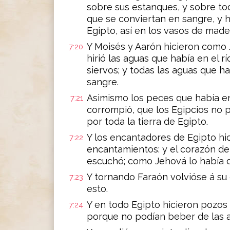
sobre sus estanques, y sobre to
que se conviertan en sangre, y 
Egipto, así en los vasos de made
Y Moisés y Aarón hicieron como 
7:20
hirió las aguas que había en el r
siervos; y todas las aguas que ha
sangre.
Asimismo los peces que había en e
7:21
corrompió, que los Egipcios no 
por toda la tierra de Egipto.
Y los encantadores de Egipto hi
7:22
encantamientos: y el corazón de
escuchó; como Jehová lo había d
Y tornando Faraón volvióse á su
7:23
esto.
Y en todo Egipto hicieron pozos 
7:24
porque no podían beber de las ag