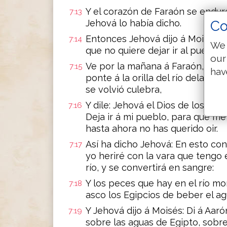
Y el corazón de Faraón se endur
7:13
Jehová lo había dicho.
Co
Entonces Jehová dijo á Moisés: 
7:14
We 
que no quiere dejar ir al pueblo.
our
Ve por la mañana á Faraón, he aqu
7:15
hav
ponte á la orilla del río delante
se volvió culebra,
Y dile: Jehová el Dios de los Heb
7:16
Deja ir á mi pueblo, para que me 
hasta ahora no has querido oir.
Así ha dicho Jehová: En esto con
7:17
yo heriré con la vara que tengo 
río, y se convertirá en sangre:
Y los peces que hay en el río mor
7:18
asco los Egipcios de beber el agu
Y Jehová dijo á Moisés: Di á Aar
7:19
sobre las aguas de Egipto, sobre