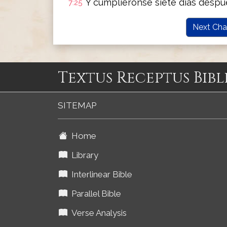
Y cumpliéronse siete días despué
7:25
Next Cha
Textus Receptus Bibl
SITEMAP
Home
Library
Interlinear Bible
Parallel Bible
Verse Analysis