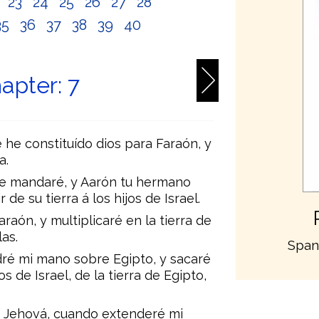
2
23
24
25
26
27
28
35
36
37
38
39
40
apter: 7
e he constituído dios para Faraón, y
a.
 te mandaré, y Aarón tu hermano
 de su tierra á los hijos de Israel.
raón, y multiplicaré en la tierra de
as.
Span
dré mi mano sobre Egipto, y sacaré
os de Israel, de la tierra de Egipto,
y Jehová, cuando extenderé mi