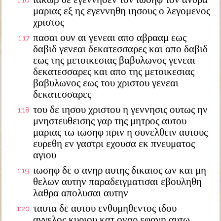
1:16
μαριας εξ ης εγεννηθη ιησους ο λεγομενος
χριστος
πασαι ουν αι γενεαι απο αβρααμ εως
1:17
δαβιδ γενεαι δεκατεσσαρες και απο δαβιδ
εως της μετοικεσιας βαβυλωνος γενεαι
δεκατεσσαρες και απο της μετοικεσιας
βαβυλωνος εως του χριστου γενεαι
δεκατεσσαρες
του δε ιησου χριστου η γεννησις ουτως ην
1:18
μνηστευθεισης γαρ της μητρος αυτου
μαριας τω ιωσηφ πριν η συνελθειν αυτους
ευρεθη εν γαστρι εχουσα εκ πνευματος
αγιου
ιωσηφ δε ο ανηρ αυτης δικαιος ων και μη
1:19
θελων αυτην παραδειγματισαι εβουληθη
λαθρα απολυσαι αυτην
ταυτα δε αυτου ενθυμηθεντος ιδου
1:20
αγγελος κυριου κατ οναρ εφανη αυτω