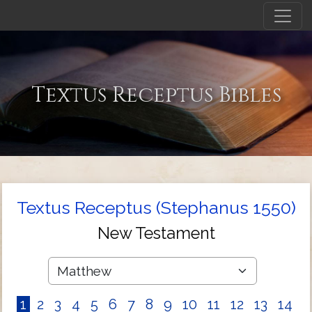
Textus Receptus Bibles
Textus Receptus (Stephanus 1550)
New Testament
1
2
3
4
5
6
7
8
9
10
11
12
13
14