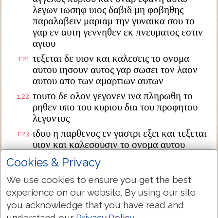
λεγων ιωσηφ υιος δαβιδ μη φοβηθης
παραλαβειν μαριαμ την γυναικα σου το
γαρ εν αυτη γεννηθεν εκ πνευματος εστιν
αγιου
τεξεται δε υιον και καλεσεις το ονομα
1:21
αυτου ιησουν αυτος γαρ σωσει τον λαον
αυτου απο των αμαρτιων αυτων
τουτο δε ολον γεγονεν ινα πληρωθη το
1:22
ρηθεν υπο του κυριου δια του προφητου
λεγοντος
ιδου η παρθενος εν γαστρι εξει και τεξεται
1:23
υιον και καλεσουσιν το ονομα αυτου
εμμανουηλ ο εστιν μεθερμηνευομενον μεθ
Cookies & Privacy
ημων ο θεος
We use cookies to ensure you get the best
διεγερθεις δε ο ιωσηφ απο του υπνου
1:24
experience on our website. By using our site
εποιησεν ως προσεταξεν αυτω ο αγγελος
κυριου και παρελαβεν την γυναικα αυτου
you acknowledge that you have read and
understand our
Privacy Policy
.