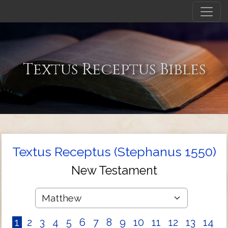
Textus Receptus Bibles
Textus Receptus (Stephanus 1550)
New Testament
1
2
3
4
5
6
7
8
9
10
11
12
13
14