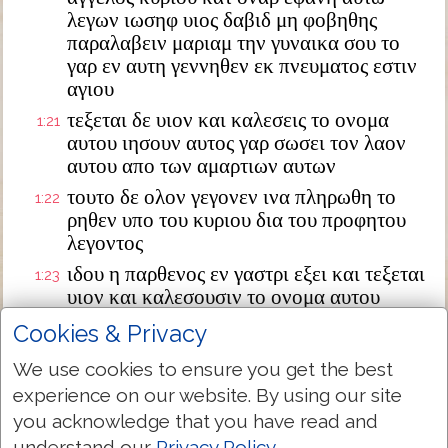
λεγων ιωσηφ υιος δαβιδ μη φοβηθης
παραλαβειν μαριαμ την γυναικα σου το
γαρ εν αυτη γεννηθεν εκ πνευματος εστιν
αγιου
τεξεται δε υιον και καλεσεις το ονομα
1:21
αυτου ιησουν αυτος γαρ σωσει τον λαον
αυτου απο των αμαρτιων αυτων
τουτο δε ολον γεγονεν ινα πληρωθη το
1:22
ρηθεν υπο του κυριου δια του προφητου
λεγοντος
ιδου η παρθενος εν γαστρι εξει και τεξεται
1:23
υιον και καλεσουσιν το ονομα αυτου
εμμανουηλ ο εστιν μεθερμηνευομενον μεθ
Cookies & Privacy
ημων ο θεος
We use cookies to ensure you get the best
διεγερθεις δε ο ιωσηφ απο του υπνου
1:24
experience on our website. By using our site
εποιησεν ως προσεταξεν αυτω ο αγγελος
κυριου και παρελαβεν την γυναικα αυτου
you acknowledge that you have read and
understand our
Privacy Policy
.