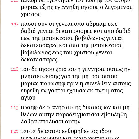
1:16
μαριας εξ ης εγεννηθη ιησους ο λεγομενος
χριστος
πασαι ουν αι γενεαι απο αβρααμ εως
1:17
δαβιδ γενεαι δεκατεσσαρες και απο δαβιδ
εως της μετοικεσιας βαβυλωνος γενεαι
δεκατεσσαρες και απο της μετοικεσιας
βαβυλωνος εως του χριστου γενεαι
δεκατεσσαρες
του δε ιησου χριστου η γεννησις ουτως ην
1:18
μνηστευθεισης γαρ της μητρος αυτου
μαριας τω ιωσηφ πριν η συνελθειν αυτους
ευρεθη εν γαστρι εχουσα εκ πνευματος
αγιου
ιωσηφ δε ο ανηρ αυτης δικαιος ων και μη
1:19
θελων αυτην παραδειγματισαι εβουληθη
λαθρα απολυσαι αυτην
ταυτα δε αυτου ενθυμηθεντος ιδου
1:20
αγγελος κυριου κατ οναρ εφανη αυτω