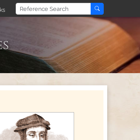
ks
es