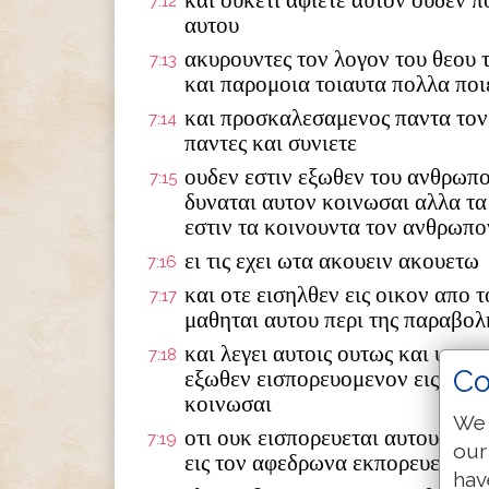
και ουκετι αφιετε αυτον ουδεν π
7:12
αυτου
ακυρουντες τον λογον του θεου
7:13
και παρομοια τοιαυτα πολλα ποι
και προσκαλεσαμενος παντα τον 
7:14
παντες και συνιετε
ουδεν εστιν εξωθεν του ανθρωπο
7:15
δυναται αυτον κοινωσαι αλλα τα
εστιν τα κοινουντα τον ανθρωπο
ει τις εχει ωτα ακουειν ακουετω
7:16
και οτε εισηλθεν εις οικον απο 
7:17
μαθηται αυτου περι της παραβολ
και λεγει αυτοις ουτως και υμεις
7:18
Co
εξωθεν εισπορευομενον εις τον 
κοινωσαι
We 
οτι ουκ εισπορευεται αυτου εις τ
7:19
our
εις τον αφεδρωνα εκπορευεται 
hav