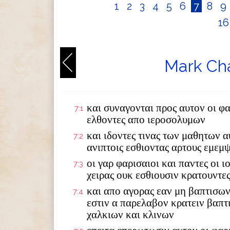
1
2
3
4
5
6
7
8
9
1
Mark Cha
και συναγονται προς αυτον οι φα
7:1
ελθοντες απο ιεροσολυμων
και ιδοντες τινας των μαθητων α
7:2
ανιπτοις εσθιοντας αρτους εμεμ
οι γαρ φαρισαιοι και παντες οι 
7:3
χειρας ουκ εσθιουσιν κρατουντε
και απο αγορας εαν μη βαπτισων
7:4
εστιν α παρελαβον κρατειν βαπτ
χαλκιων και κλινων