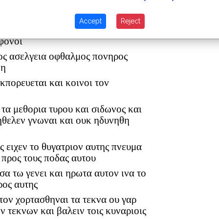
ου εκπορευομενον εκεινο κοινοι τον
Accept
Reject
ανθρωπων οι διαλογισμοι οι κακοι
 φονοι
λος ασελγεια οφθαλμος πονηρος
νη
κπορευεται και κοινοι τον
 τα μεθορια τυρου και σιδωνος και
 ηθελεν γνωναι και ουκ ηδυνηθη
ς ειχεν το θυγατριον αυτης πνευμα
προς τους ποδας αυτου
σα τω γενει και ηρωτα αυτον ινα το
ρος αυτης
τον χορτασθηναι τα τεκνα ου γαρ
ν τεκνων και βαλειν τοις κυναριοις