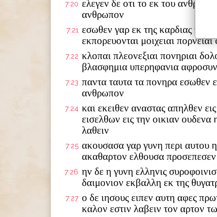
ελεγεν δε οτι το εκ του ανθρωπ
7:20
ανθρωπον
εσωθεν γαρ εκ της καρδιας των 
7:21
εκπορευονται μοιχειαι πορνειαι
κλοπαι πλεονεξιαι πονηριαι δο
7:22
βλασφημια υπερηφανια αφροσυ
παντα ταυτα τα πονηρα εσωθεν ε
7:23
ανθρωπον
και εκειθεν αναστας απηλθεν εις
7:24
εισελθων εις την οικιαν ουδενα
λαθειν
ακουσασα γαρ γυνη περι αυτου η
7:25
ακαθαρτον ελθουσα προσεπεσεν 
ην δε η γυνη ελληνις συροφοινισ
7:26
δαιμονιον εκβαλλη εκ της θυγατ
ο δε ιησους ειπεν αυτη αφες πρω
7:27
καλον εστιν λαβειν τον αρτον τω