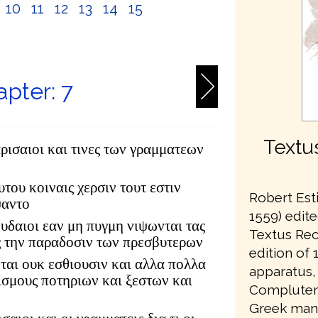
10
11
12
13
14
15
6
pter: 7
Textu
ρισαιοι και τινες των γραμματεων
υτου κοιναις χερσιν τουτ εστιν
Robert Est
ψαντο
1559) edite
ιουδαιοι εαν μη πυγμη νιψωνται τας
Textus Rec
ς την παραδοσιν των πρεσβυτερων
edition of 1
ται ουκ εσθιουσιν και αλλα πολλα
apparatus,
ισμους ποτηριων και ξεστων και
Complutens
Greek manu