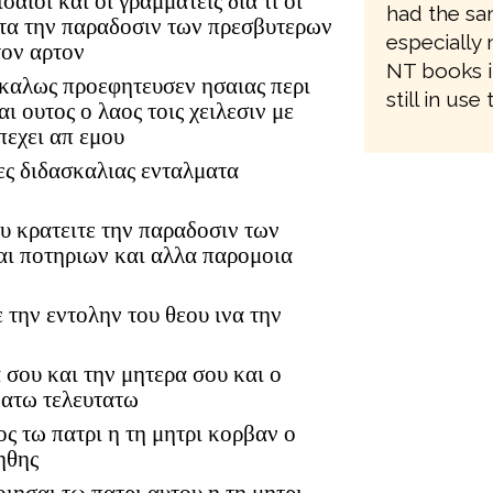
αιοι και οι γραμματεις δια τι οι
had the sam
ατα την παραδοσιν των πρεσβυτερων
especially 
τον αρτον
NT books i
ι καλως προεφητευσεν ησαιας περι
still in use
 ουτος ο λαος τοις χειλεσιν με
πεχει απ εμου
ες διδασκαλιας ενταλματα
ου κρατειτε την παραδοσιν των
ι ποτηριων και αλλα παρομοια
ε την εντολην του θεου ινα την
 σου και την μητερα σου και ο
νατω τελευτατω
ος τω πατρι η τη μητρι κορβαν ο
ηθης