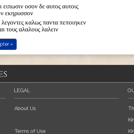
νι ειπωσιν οσον δε αυτος αυτοις
ον εκηρυσσον
 λεγοντες καλως παντα πεποιηκεν
αι τους αλαλους λαλειν
pter »
es
LEGAL
OU
About Us
Th
Ki
Terms of Use
Ki