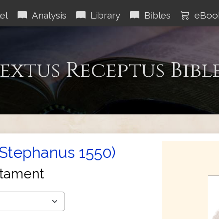
el
Analysis
Library
Bibles
eBoo
extus Receptus Bibl
(Stephanus 1550)
tament