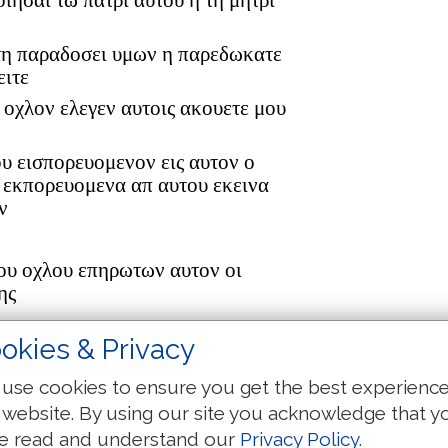
οιησαι τω πατρι αυτου η τη μητρι
 τη παραδοσει υμων η παρεδωκατε
ειτε
οχλον ελεγεν αυτοις ακουετε μου
υ εισπορευομενον εις αυτον ο
 εκπορευομενα απ αυτου εκεινα
ν
του οχλου επηρωτων αυτον οι
ης
 ασυνετοι εστε ου νοειτε οτι παν το
okies & Privacy
ανθρωπον ου δυναται αυτον
use cookies to ensure you get the best experienc
ην καρδιαν αλλ εις την κοιλιαν και
 website. By using our site you acknowledge that y
καθαριζον παντα τα βρωματα
e read and understand our
Privacy Policy
.