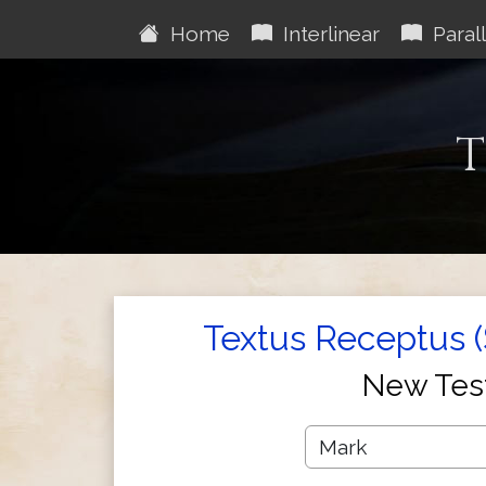
Home
Interlinear
Parall
T
Textus Receptus 
New Tes