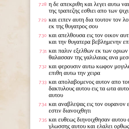
η δε απεκριθη και λεγει αυτω να
7:28
της τραπεζης εσθιει απο των ψιχ
και ειπεν αυτη δια τουτον τον λ
7:29
εκ της θυγατρος σου
και απελθουσα εις τον οικον αυτ
7:30
και την θυγατερα βεβλημενην επι
και παλιν εξελθων εκ των οριων
7:31
θαλασσαν της γαλιλαιας ανα με
και φερουσιν αυτω κωφον μογιλ
7:32
επιθη αυτω την χειρα
και απολαβομενος αυτον απο του
7:33
δακτυλους αυτου εις τα ωτα αυτ
αυτου
και αναβλεψας εις τον ουρανον 
7:34
εστιν διανοιχθητι
και ευθεως διηνοιχθησαν αυτου α
7:35
γλωσσης αυτου και ελαλει ορθω