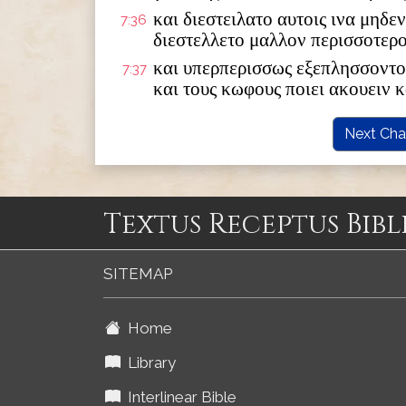
και διεστειλατο αυτοις ινα μηδε
7:36
διεστελλετο μαλλον περισσοτερ
και υπερπερισσως εξεπλησσοντο
7:37
και τους κωφους ποιει ακουειν κ
Next Cha
Textus Receptus Bibl
SITEMAP
Home
Library
Interlinear Bible