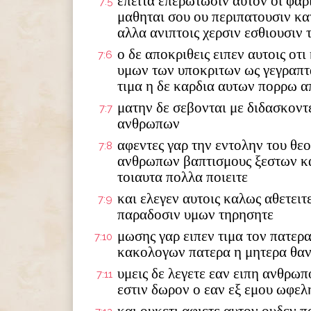
επειτα επερωτωσιν αυτον οι φαρισ
7:5
μαθηται σου ου περιπατουσιν κ
αλλα ανιπτοις χερσιν εσθιουσιν 
ο δε αποκριθεις ειπεν αυτοις οτ
7:6
υμων των υποκριτων ως γεγραπται
τιμα η δε καρδια αυτων πορρω α
ματην δε σεβονται με διδασκοντ
7:7
ανθρωπων
αφεντες γαρ την εντολην του θε
7:8
ανθρωπων βαπτισμους ξεστων κα
τοιαυτα πολλα ποιειτε
και ελεγεν αυτοις καλως αθετειτ
7:9
παραδοσιν υμων τηρησητε
μωσης γαρ ειπεν τιμα τον πατερα
7:10
κακολογων πατερα η μητερα θα
υμεις δε λεγετε εαν ειπη ανθρωπ
7:11
εστιν δωρον ο εαν εξ εμου ωφελ