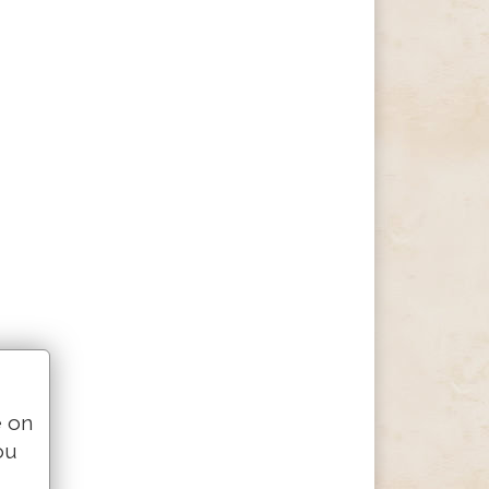
e on
ou