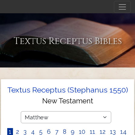
Textus Receptus Bibles
Textus Receptus (Stephanus 1550)
New Testament
1
2
3
4
5
6
7
8
9
10
11
12
13
14