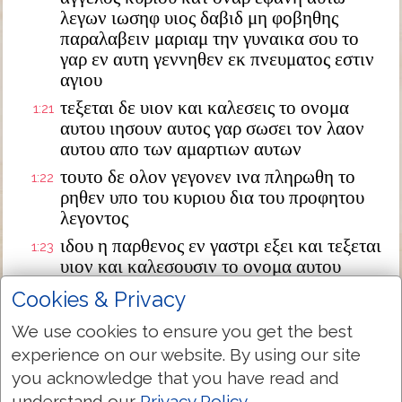
λεγων ιωσηφ υιος δαβιδ μη φοβηθης
παραλαβειν μαριαμ την γυναικα σου το
γαρ εν αυτη γεννηθεν εκ πνευματος εστιν
αγιου
τεξεται δε υιον και καλεσεις το ονομα
1:21
αυτου ιησουν αυτος γαρ σωσει τον λαον
αυτου απο των αμαρτιων αυτων
τουτο δε ολον γεγονεν ινα πληρωθη το
1:22
ρηθεν υπο του κυριου δια του προφητου
λεγοντος
ιδου η παρθενος εν γαστρι εξει και τεξεται
1:23
υιον και καλεσουσιν το ονομα αυτου
εμμανουηλ ο εστιν μεθερμηνευομενον μεθ
Cookies & Privacy
ημων ο θεος
We use cookies to ensure you get the best
διεγερθεις δε ο ιωσηφ απο του υπνου
1:24
experience on our website. By using our site
εποιησεν ως προσεταξεν αυτω ο αγγελος
κυριου και παρελαβεν την γυναικα αυτου
you acknowledge that you have read and
understand our
Privacy Policy
.