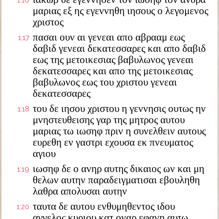
1:16
μαριας εξ ης εγεννηθη ιησους ο λεγομενος
χριστος
πασαι ουν αι γενεαι απο αβρααμ εως
1:17
δαβιδ γενεαι δεκατεσσαρες και απο δαβιδ
εως της μετοικεσιας βαβυλωνος γενεαι
δεκατεσσαρες και απο της μετοικεσιας
βαβυλωνος εως του χριστου γενεαι
δεκατεσσαρες
του δε ιησου χριστου η γεννησις ουτως ην
1:18
μνηστευθεισης γαρ της μητρος αυτου
μαριας τω ιωσηφ πριν η συνελθειν αυτους
ευρεθη εν γαστρι εχουσα εκ πνευματος
αγιου
ιωσηφ δε ο ανηρ αυτης δικαιος ων και μη
1:19
θελων αυτην παραδειγματισαι εβουληθη
λαθρα απολυσαι αυτην
ταυτα δε αυτου ενθυμηθεντος ιδου
1:20
αγγελος κυριου κατ οναρ εφανη αυτω