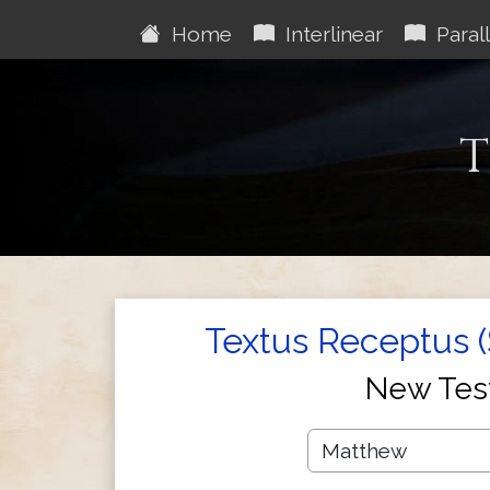
Home
Interlinear
Parall
T
Textus Receptus 
New Tes