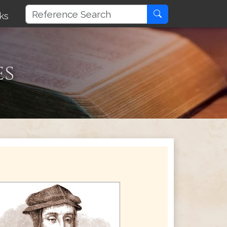
ks
es