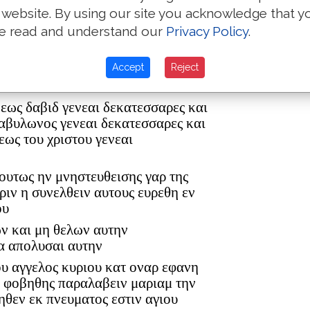
 website. By using our site you acknowledge that y
e read and understand our
Privacy Policy
.
ρ ελεαζαρ δε εγεννησεν τον ματθαν
Accept
Reject
ον ανδρα μαριας εξ ης εγεννηθη
 εως δαβιδ γενεαι δεκατεσσαρες και
βαβυλωνος γενεαι δεκατεσσαρες και
εως του χριστου γενεαι
 ουτως ην μνηστευθεισης γαρ της
ριν η συνελθειν αυτους ευρεθη εν
ου
ων και μη θελων αυτην
α απολυσαι αυτην
ου αγγελος κυριου κατ οναρ εφανη
η φοβηθης παραλαβειν μαριαμ την
ηθεν εκ πνευματος εστιν αγιου