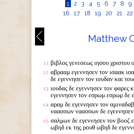
1
2
3
4
5
6
7
8
9
16
17
18
19
20
21
2
Matthew C
βιβλος γενεσεως ιησου χριστου 
1:1
αβρααμ εγεννησεν τον ισαακ ισ
1:2
δε εγεννησεν τον ιουδαν και το
ιουδας δε εγεννησεν τον φαρες κ
1:3
εγεννησεν τον εσρωμ εσρωμ δε 
αραμ δε εγεννησεν τον αμιναδαβ
1:4
ναασσων ναασσων δε εγεννησεν
σαλμων δε εγεννησεν τον βοοζ ε
1:5
ωβηδ εκ της ρουθ ωβηδ δε εγενν