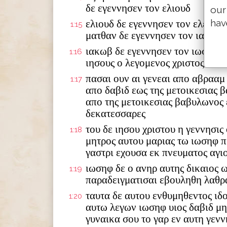
δε εγεννησεν τον ελιουδ
our
hav
ελιουδ δε εγεννησεν τον ελεαζα
1:15
ματθαν δε εγεννησεν τον ιακωβ
ιακωβ δε εγεννησεν τον ιωσηφ τ
1:16
ιησους ο λεγομενος χριστος
πασαι ουν αι γενεαι απο αβρααμ
1:17
απο δαβιδ εως της μετοικεσιας 
απο της μετοικεσιας βαβυλωνος 
δεκατεσσαρες
του δε ιησου χριστου η γεννησις
1:18
μητρος αυτου μαριας τω ιωσηφ π
γαστρι εχουσα εκ πνευματος αγι
ιωσηφ δε ο ανηρ αυτης δικαιος 
1:19
παραδειγματισαι εβουληθη λαθρ
ταυτα δε αυτου ενθυμηθεντος ιδ
1:20
αυτω λεγων ιωσηφ υιος δαβιδ μ
γυναικα σου το γαρ εν αυτη γενν