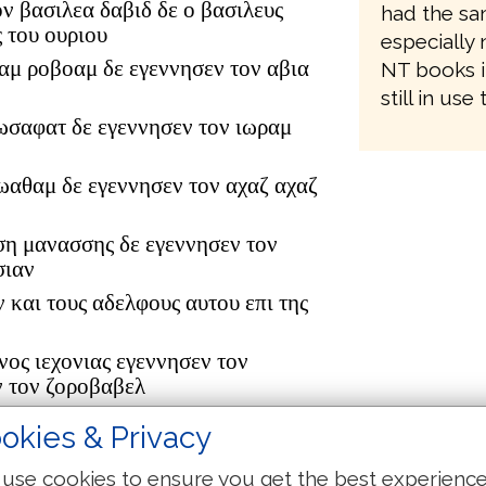
ον βασιλεα δαβιδ δε ο βασιλευς
had the sam
 του ουριου
especially 
αμ ροβοαμ δε εγεννησεν τον αβια
NT books i
still in use
ωσαφατ δε εγεννησεν τον ιωραμ
ιωαθαμ δε εγεννησεν τον αχαζ αχαζ
ση μανασσης δε εγεννησεν τον
σιαν
ν και τους αδελφους αυτου επι της
νος ιεχονιας εγεννησεν τον
ν τον ζοροβαβελ
ουδ αβιουδ δε εγεννησεν τον
okies & Privacy
τον αζωρ
δωκ δε εγεννησεν τον αχειμ αχειμ
use cookies to ensure you get the best experienc