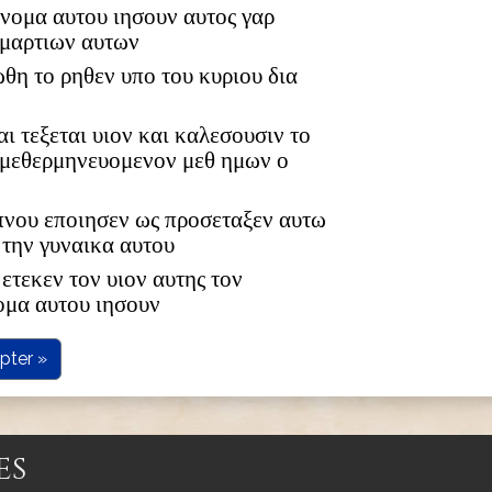
 ονομα αυτου ιησουν αυτος γαρ
αμαρτιων αυτων
ωθη το ρηθεν υπο του κυριου δια
αι τεξεται υιον και καλεσουσιν το
 μεθερμηνευομενον μεθ ημων ο
υπνου εποιησεν ως προσεταξεν αυτω
 την γυναικα αυτου
ετεκεν τον υιον αυτης τον
ομα αυτου ιησουν
pter »
es