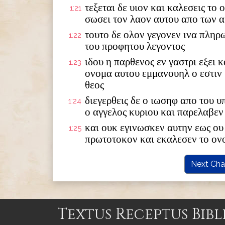
τεξεται δε υιον και καλεσεις το
1:21
σωσει τον λαον αυτου απο των 
τουτο δε ολον γεγονεν ινα πληρ
1:22
του προφητου λεγοντος
ιδου η παρθενος εν γαστρι εξει κ
1:23
ονομα αυτου εμμανουηλ ο εστιν
θεος
διεγερθεις δε ο ιωσηφ απο του 
1:24
ο αγγελος κυριου και παρελαβεν
και ουκ εγινωσκεν αυτην εως ου 
1:25
πρωτοτοκον και εκαλεσεν το ον
Next Cha
Textus Receptus Bibl