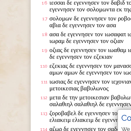
ιεσσαι δε εγεννησεν τον δαβιδ τ
1:6
εγεννησεν τον σολομωντα εκ της
σολομων δε εγεννησεν τον ροβο
1:7
αβια δε εγεννησεν τον ασα
ασα δε εγεννησεν τον ιωσαφατ ι
1:8
ιωραμ δε εγεννησεν τον οζιαν
οζιας δε εγεννησεν τον ιωαθαμ 
1:9
δε εγεννησεν τον εζεκιαν
εζεκιας δε εγεννησεν τον μανασ
1:10
αμων αμων δε εγεννησεν τον ιω
ιωσιας δε εγεννησεν τον ιεχονια
1:11
μετοικεσιας βαβυλωνος
μετα δε την μετοικεσιαν βαβυλω
1:12
σαλαθιηλ σαλαθιηλ δε εγεννησε
ζοροβαβελ δε εγεννησεν τον αβι
1:13
Co
ελιακειμ ελιακειμ δε εγεννησεν 
αζωρ δε εγεννησεν τον σαδωκ σα
We 
1:14