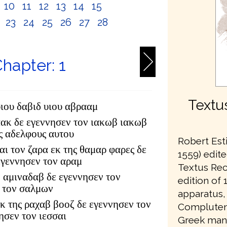
10
11
12
13
14
15
2
23
24
25
26
27
28
hapter: 1
Textu
υιου δαβιδ υιου αβρααμ
αακ δε εγεννησεν τον ιακωβ ιακωβ
υς αδελφους αυτου
Robert Est
αι τον ζαρα εκ της θαμαρ φαρες δε
1559) edite
εγεννησεν τον αραμ
Textus Rec
 αμιναδαβ δε εγεννησεν τον
edition of 1
 τον σαλμων
apparatus,
κ της ραχαβ βοοζ δε εγεννησεν τον
Complutens
ησεν τον ιεσσαι
Greek manu