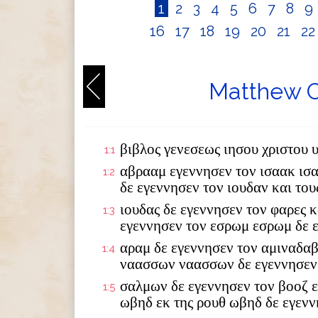
1
2
3
4
5
6
7
8
9
16
17
18
19
20
21
2
Matthew C
βιβλος γενεσεως ιησου χριστου 
1:1
αβρααμ εγεννησεν τον ισαακ ισ
1:2
δε εγεννησεν τον ιουδαν και το
ιουδας δε εγεννησεν τον φαρες κ
1:3
εγεννησεν τον εσρωμ εσρωμ δε 
αραμ δε εγεννησεν τον αμιναδαβ
1:4
ναασσων ναασσων δε εγεννησεν
σαλμων δε εγεννησεν τον βοοζ ε
1:5
ωβηδ εκ της ρουθ ωβηδ δε εγενν