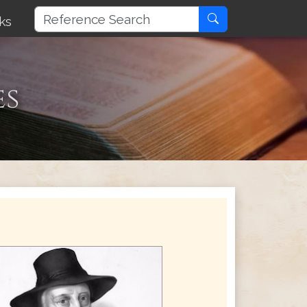
ks
es