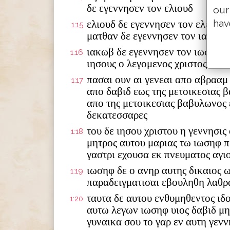
δε εγεννησεν τον ελιουδ
our
hav
ελιουδ δε εγεννησεν τον ελεαζα
1:15
ματθαν δε εγεννησεν τον ιακωβ
ιακωβ δε εγεννησεν τον ιωσηφ τ
1:16
ιησους ο λεγομενος χριστος
πασαι ουν αι γενεαι απο αβρααμ
1:17
απο δαβιδ εως της μετοικεσιας 
απο της μετοικεσιας βαβυλωνος 
δεκατεσσαρες
του δε ιησου χριστου η γεννησις
1:18
μητρος αυτου μαριας τω ιωσηφ π
γαστρι εχουσα εκ πνευματος αγι
ιωσηφ δε ο ανηρ αυτης δικαιος 
1:19
παραδειγματισαι εβουληθη λαθρ
ταυτα δε αυτου ενθυμηθεντος ιδ
1:20
αυτω λεγων ιωσηφ υιος δαβιδ μ
γυναικα σου το γαρ εν αυτη γενν