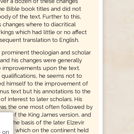
ver a dozen of these changes
e Bible book titles and did not
body of the text. Further to this,
 changes where to diacritical
ings which had little or no affect
equent translation to English.
 prominent theologian and scholar
 and his changes were generally
e improvements upon the text.
 qualifications, he seems not to
ed himself to the improvement of
nus text but his annotations to the
of interest to later scholars. His
was the one most often followed by
tors of the King James version, and
ame the basis of the later Elzevir
 1624, which on the continent held
e on