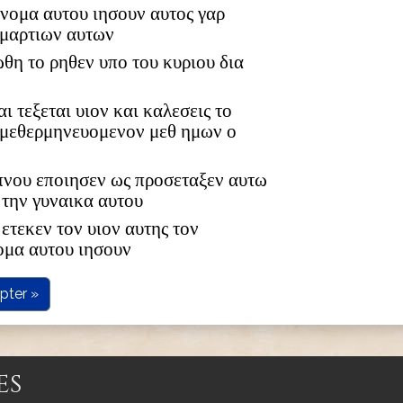
 ονομα αυτου ιησουν αυτος γαρ
αμαρτιων αυτων
ωθη το ρηθεν υπο του κυριου δια
αι τεξεται υιον και καλεσεις το
 μεθερμηνευομενον μεθ ημων ο
υπνου εποιησεν ως προσεταξεν αυτω
 την γυναικα αυτου
ετεκεν τον υιον αυτης τον
ομα αυτου ιησουν
pter »
es