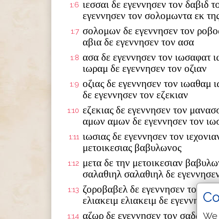
ιεσσαι δε εγεννησεν τον δαβιδ τ
1:6
εγεννησεν τον σολομωντα εκ της
σολομων δε εγεννησεν τον ροβο
1:7
αβια δε εγεννησεν τον ασα
ασα δε εγεννησεν τον ιωσαφατ ι
1:8
ιωραμ δε εγεννησεν τον οζιαν
οζιας δε εγεννησεν τον ιωαθαμ 
1:9
δε εγεννησεν τον εζεκιαν
εζεκιας δε εγεννησεν τον μανασ
1:10
αμων αμων δε εγεννησεν τον ιω
ιωσιας δε εγεννησεν τον ιεχονια
1:11
μετοικεσιας βαβυλωνος
μετα δε την μετοικεσιαν βαβυλω
1:12
σαλαθιηλ σαλαθιηλ δε εγεννησε
ζοροβαβελ δε εγεννησεν τον αβι
1:13
Co
ελιακειμ ελιακειμ δε εγεννησεν 
αζωρ δε εγεννησεν τον σαδωκ σα
We 
1:14