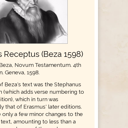
s Receptus (Beza 1598)
Beza, Novum Testamentum. 4th
on. Geneva, 1598.
of Beza's text was the Stephanus
on (which adds verse numbering to
ition), which in turn was
ly that of Erasmus' later editions.
only a few minor changes to the
text, amounting to less than a