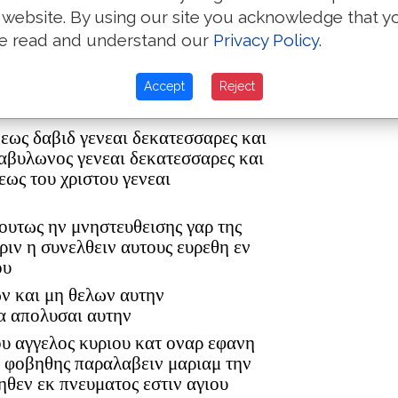
a place co
 website. By using our site you acknowledge that y
in England.
e read and understand our
Privacy Policy
.
ρ ελεαζαρ δε εγεννησεν τον ματθαν
Accept
Reject
ον ανδρα μαριας εξ ης εγεννηθη
 εως δαβιδ γενεαι δεκατεσσαρες και
βαβυλωνος γενεαι δεκατεσσαρες και
εως του χριστου γενεαι
 ουτως ην μνηστευθεισης γαρ της
ριν η συνελθειν αυτους ευρεθη εν
ου
ων και μη θελων αυτην
α απολυσαι αυτην
ου αγγελος κυριου κατ οναρ εφανη
η φοβηθης παραλαβειν μαριαμ την
ηθεν εκ πνευματος εστιν αγιου