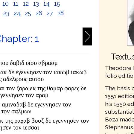
10
11
12
13
14
15
2
23
24
25
26
27
28
hapter: 1
Textu
υιου δαβιδ υιου αβρααμ
Theodore 
αακ δε εγεννησεν τον ιακωβ ιακωβ
folio editi
υς αδελφους αυτου
αι τον ζαρα εκ της θαμαρ φαρες δε
The basis 
εγεννησεν τον αραμ
1551 editi
his 1550 ed
 αμιναδαβ δε εγεννησεν τον
 τον σαλμων
substantial
Beza made 
κ της ραχαβ βοοζ δε εγεννησεν τον
Stephanus 
ησεν τον ιεσσαι