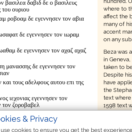
hundred. O
ον βασιλεα δαβιδ δε ο βασιλευς
where to th
 του ουριου
affect the 
αμ ροβοαμ δε εγεννησεν τον αβια
many of his
accent mark
ωσαφατ δε εγεννησεν τον ιωραμ
on any subs
ιωαθαμ δε εγεννησεν τον αχαζ αχαζ
Beza was a
in Geneva,
ση μανασσης δε εγεννησεν τον
taken to b
σιαν
Despite his
ν και τους αδελφους αυτου επι της
have appli
the Stepha
text where 
νος ιεχονιας εγεννησεν τον
ν τον ζοροβαβελ
1598 text 
the transla
ουδ αβιουδ δε εγεννησεν τον
okies & Privacy
it also bec
τον αζωρ
editions of
δωκ δε εγεννησεν τον αχειμ αχειμ
use cookies to ensure you get the best experienc