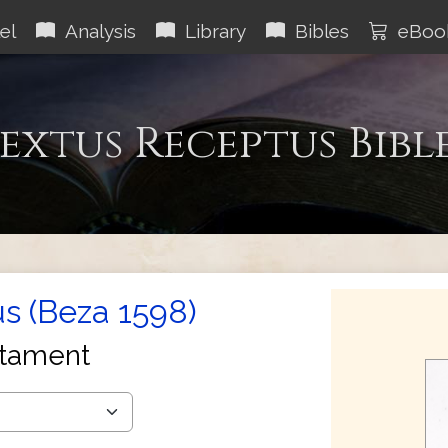
el
Analysis
Library
Bibles
eBoo
extus Receptus Bibl
s (Beza 1598)
tament