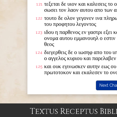
τεξεται δε υιον και καλεσεις το
1:21
σωσει τον λαον αυτου απο των 
τουτο δε ολον γεγονεν ινα πληρ
1:22
του προφητου λεγοντος
ιδου η παρθενος εν γαστρι εξει κ
1:23
ονομα αυτου εμμανουηλ ο εστιν
θεος
διεγερθεις δε ο ιωσηφ απο του 
1:24
ο αγγελος κυριου και παρελαβεν
και ουκ εγινωσκεν αυτην εως ου 
1:25
πρωτοτοκον και εκαλεσεν το ον
Next Cha
Textus Receptus Bibl