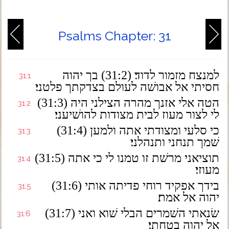
Psalms Chapter: 31
למנצח מזמור לדוד׃ (31:2) בך יהוה
31:1
חסיתי אל אבושׁה לעולם בצדקתך פלטני׃
(31:3) הטה אלי אזנך מהרה הצילני היה
31:2
לי לצור מעוז לבית מצודות להושׁיעני׃
(31:4) כי סלעי ומצודתי אתה ולמען
31:3
שׁמך תנחני ותנהלני׃
(31:5) תוציאני מרשׁת זו טמנו לי כי אתה
31:4
מעוזי׃
(31:6) בידך אפקיד רוחי פדיתה אותי
31:5
יהוה אל אמת׃
(31:7) שׂנאתי השׁמרים הבלי שׁוא ואני
31:6
אל יהוה בטחתי׃