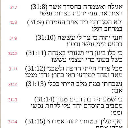
(31:8) אגילה ואשׂמחה בחסדך אשׁר
31:7
ראית את עניי ידעת בצרות נפשׁי׃
(31:9) ולא הסגרתני ביד אויב העמדת
31:8
במרחב רגלי׃
(31:10) חנני יהוה כי צר לי עשׁשׁה
31:9
בכעס עיני נפשׁי ובטני׃
(31:11) כי כלו ביגון חיי ושׁנותי באנחה
31:10
כשׁל בעוני כחי ועצמי עשׁשׁו׃
(31:12) מכל צררי הייתי חרפה ולשׁכני
31:11
מאד ופחד למידעי ראי בחוץ נדדו ממני׃
(31:13) נשׁכחתי כמת מלב הייתי ככלי
31:12
אבד׃
(31:14) כי שׁמעתי דבת רבים מגור
31:13
מסביב בהוסדם יחד עלי לקחת נפשׁי
זממו׃
(31:15) ואני עליך בטחתי יהוה אמרתי
31:14
אלהי אתה׃