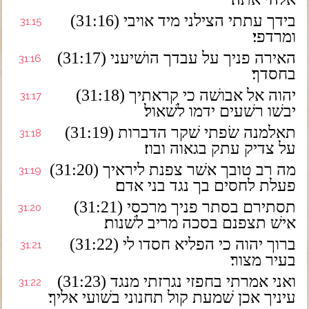
(31:16) בידך עתתי הצילני מיד אויבי
31:15
ומרדפי׃
(31:17) האירה פניך על עבדך הושׁיעני
31:16
בחסדך׃
(31:18) יהוה אל אבושׁה כי קראתיך
31:17
יבשׁו רשׁעים ידמו לשׁאול׃
(31:19) תאלמנה שׂפתי שׁקר הדברות
31:18
על צדיק עתק בגאוה ובוז׃
(31:20) מה רב טובך אשׁר צפנת ליראיך
31:19
פעלת לחסים בך נגד בני אדם׃
(31:21) תסתירם בסתר פניך מרכסי
31:20
אישׁ תצפנם בסכה מריב לשׁנות׃
(31:22) ברוך יהוה כי הפליא חסדו לי
31:21
בעיר מצור׃
(31:23) ואני אמרתי בחפזי נגרזתי מנגד
31:22
עיניך אכן שׁמעת קול תחנוני בשׁועי אליך׃