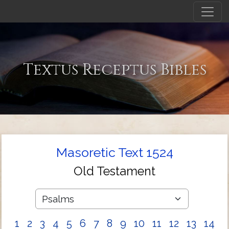
Textus Receptus Bibles
Masoretic Text 1524
Old Testament
1
2
3
4
5
6
7
8
9
10
11
12
13
14