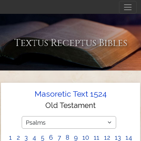
Textus Receptus Bibles
Masoretic Text 1524
Old Testament
1
2
3
4
5
6
7
8
9
10
11
12
13
14