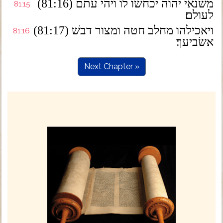
(81:16) משׂנאי יהוה יכחשׁו לו ויהי עתם
81:15
לעולם׃
(81:17) ויאכילהו מחלב חטה ומצור דבשׁ
81:16
אשׂביעך׃
Next Chapter »