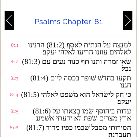
Psalms Chapter: 81
למנצח על הגתית לאסף׃ (81:2) הרנינו
81:1
לאלהים עוזנו הריעו לאלהי יעקב׃
(81:3) שׂאו זמרה ותנו תף כנור נעים עם
81:2
נבל׃
(81:4) תקעו בחדשׁ שׁופר בכסה ליום
81:3
חגנו׃
(81:5) כי חק לישׂראל הוא משׁפט לאלהי
81:4
יעקב׃
(81:6) עדות ביהוסף שׂמו בצאתו על
81:5
ארץ מצרים שׂפת לא ידעתי אשׁמע׃
(81:7) הסירותי מסבל שׁכמו כפיו מדוד
81:6
תעברנה׃