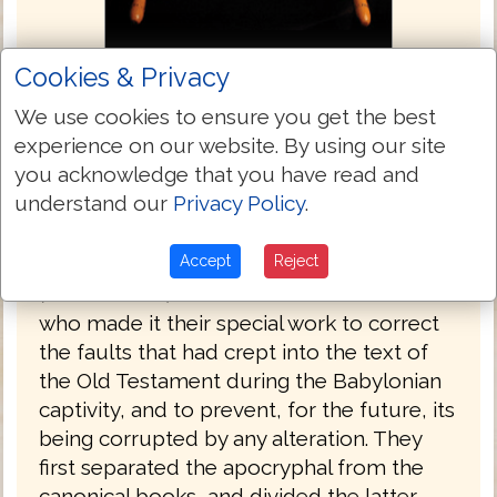
Cookies & Privacy
Masoretic Text 1524
We use cookies to ensure you get the best
experience on our website. By using our site
The Hebrew text of the Old Testament is
you acknowledge that you have read and
called the Masoretic Text because in its
understand our
Privacy Policy
.
present form it is based upon the Masora
—the Hebrew, textual tradition of the
Accept
Reject
Jewish scholars known as the Masoretes
(or Masorites). The Masoretes were rabbis
who made it their special work to correct
the faults that had crept into the text of
the Old Testament during the Babylonian
captivity, and to prevent, for the future, its
being corrupted by any alteration. They
first separated the apocryphal from the
canonical books, and divided the latter