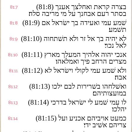
(81:8) בצרה קראת ואחלצך אענך
81:7
בסתר רעם אבחנך על מי מריבה סלה׃
(81:9) שׁמע עמי ואעידה בך ישׂראל אם
81:8
תשׁמע׃
(81:10) לא יהיה בך אל זר ולא תשׁתחוה
81:9
לאל נכר׃
(81:11) אנכי יהוה אלהיך המעלך מארץ
81:10
מצרים הרחב פיך ואמלאהו׃
(81:12) ולא שׁמע עמי לקולי וישׂראל לא
81:11
אבה׃
(81:13) ואשׁלחהו בשׁרירות לבם ילכו
81:12
במועצותיהם׃
(81:14) לו עמי שׁמע לי ישׂראל בדרכי
81:13
יהלכו׃
(81:15) כמעט אויביהם אכניע ועל
81:14
צריהם אשׁיב ידי׃