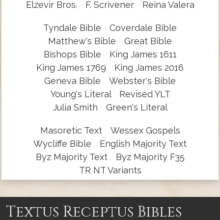
Elzevir Bros.
F. Scrivener
Reina Valera
Tyndale Bible
Coverdale Bible
Matthew's Bible
Great Bible
Bishops Bible
King James 1611
King James 1769
King James 2016
Geneva Bible
Webster's Bible
Young's Literal
Revised YLT
Julia Smith
Green's Literal
Masoretic Text
Wessex Gospels
Wycliffe Bible
English Majority Text
Byz Majority Text
Byz Majority F35
TR NT Variants
Textus Receptus Bibles