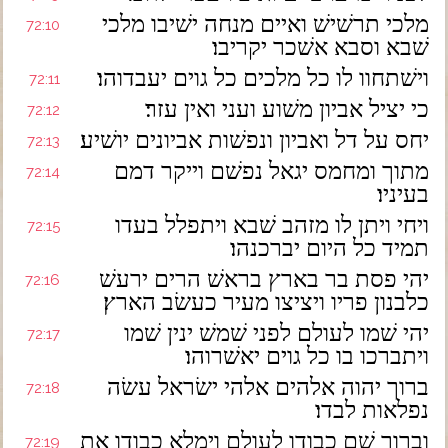
מלכי תרשׁישׁ ואיים מנחה ישׁיבו מלכי
72:10
שׁבא וסבא אשׁכר יקריבו׃
וישׁתחוו לו כל מלכים כל גוים יעבדוהו׃
72:11
כי יציל אביון משׁוע ועני ואין עזר׃
72:12
יחס על דל ואביון ונפשׁות אביונים יושׁיע׃
72:13
מתוך ומחמס יגאל נפשׁם וייקר דמם
72:14
בעיניו׃
ויחי ויתן לו מזהב שׁבא ויתפלל בעדו
72:15
תמיד כל היום יברכנהו׃
יהי פסת בר בארץ בראשׁ הרים ירעשׁ
72:16
כלבנון פריו ויציצו מעיר כעשׂב הארץ׃
יהי שׁמו לעולם לפני שׁמשׁ ינין שׁמו
72:17
ויתברכו בו כל גוים יאשׁרוהו׃
ברוך יהוה אלהים אלהי ישׂראל עשׂה
72:18
נפלאות לבדו׃
וברוך שׁם כבודו לעולם וימלא כבודו את
72:19