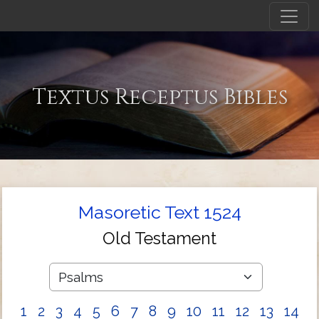
Textus Receptus Bibles
Masoretic Text 1524
Old Testament
1
2
3
4
5
6
7
8
9
10
11
12
13
14