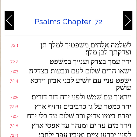
Psalms Chapter: 72
לשׁלמה אלהים משׁפטיך למלך תן
72:1
וצדקתך לבן מלך׃
ידין עמך בצדק וענייך במשׁפט׃
72:2
ישׂאו הרים שׁלום לעם וגבעות בצדקה׃
72:3
ישׁפט עניי עם יושׁיע לבני אביון וידכא
72:4
עושׁק׃
ייראוך עם שׁמשׁ ולפני ירח דור דורים׃
72:5
ירד כמטר על גז כרביבים זרזיף ארץ׃
72:6
יפרח בימיו צדיק ורב שׁלום עד בלי ירח׃
72:7
וירד מים עד ים ומנהר עד אפסי ארץ׃
72:8
לפניו יכרעו ציים ואיביו עפר ילחכו׃
72:9