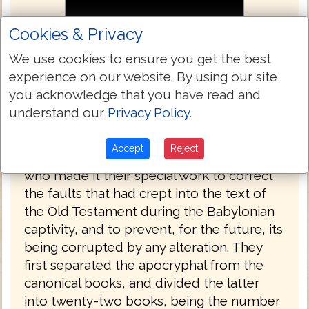
Cookies & Privacy
Masoretic Text 1524
We use cookies to ensure you get the best
The Hebrew text of the Old Testament is
experience on our website. By using our site
called the Masoretic Text because in its
you acknowledge that you have read and
present form it is based upon the Masora
understand our
Privacy Policy
.
—the Hebrew, textual tradition of the
Jewish scholars known as the Masoretes
Accept
Reject
(or Masorites). The Masoretes were rabbis
who made it their special work to correct
the faults that had crept into the text of
the Old Testament during the Babylonian
captivity, and to prevent, for the future, its
being corrupted by any alteration. They
first separated the apocryphal from the
canonical books, and divided the latter
into twenty-two books, being the number