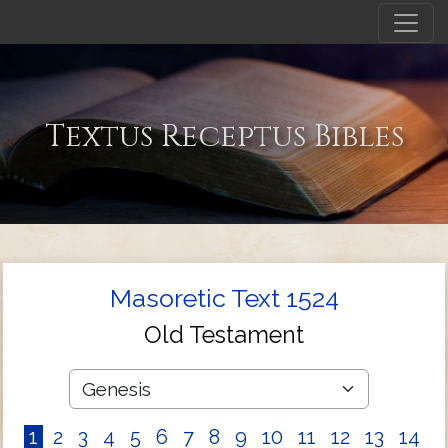
Textus Receptus Bibles
Masoretic Text 1524
Old Testament
1
2
3
4
5
6
7
8
9
10
11
12
13
14