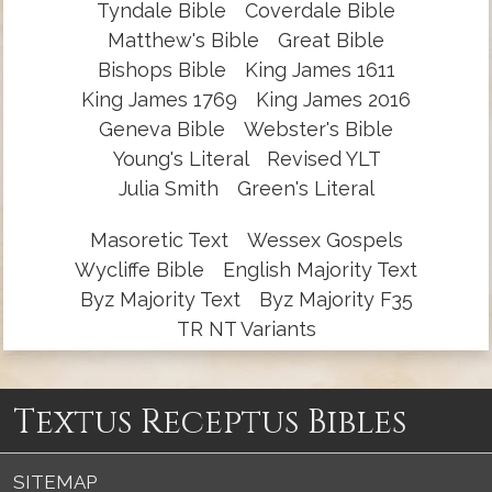
Tyndale Bible
Coverdale Bible
Matthew's Bible
Great Bible
Bishops Bible
King James 1611
King James 1769
King James 2016
Geneva Bible
Webster's Bible
Young's Literal
Revised YLT
Julia Smith
Green's Literal
Masoretic Text
Wessex Gospels
Wycliffe Bible
English Majority Text
Byz Majority Text
Byz Majority F35
TR NT Variants
Textus Receptus Bibles
SITEMAP