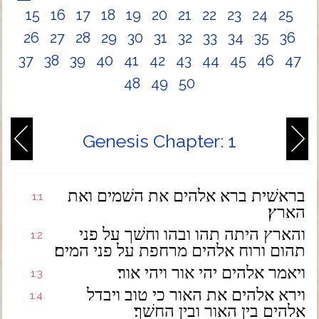
15
16
17
18
19
20
21
22
23
24
25
26
27
28
29
30
31
32
33
34
35
36
37
38
39
40
41
42
43
44
45
46
47
48
49
50
Genesis Chapter: 1
בראשׁית ברא אלהים את השׁמים ואת
1:1
הארץ׃
והארץ היתה תהו ובהו וחשׁך על פני
1:2
תהום ורוח אלהים מרחפת על פני המים׃
ויאמר אלהים יהי אור ויהי אור׃
1:3
וירא אלהים את האור כי טוב ויבדל
1:4
אלהים בין האור ובין החשׁך׃