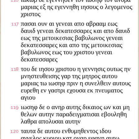
1:16
μαριας εξ ης εγεννηθη ιησους ο λεγομενος
χριστος
πασαι ουν αι γενεαι απο αβρααμ εως
1:17
δαυιδ γενεαι δεκατεσσαρες και απο δαυιδ
εως της μετοικεσιας βαβυλωνος γενεαι
δεκατεσσαρες και απο της μετοικεσιας
βαβυλωνος εως του χριστου γενεαι
δεκατεσσαρες
του δε ιησου χριστου η γεννησις ουτως ην
1:18
μνηστευθεισης γαρ της μητρος αυτου
μαριας τω ιωσηφ πριν η συνελθειν αυτους
ευρεθη εν γαστρι εχουσα εκ πνευματος
αγιου
ιωσηφ δε ο ανηρ αυτης δικαιος ων και μη
1:19
θελων αυτην παραδειγματισαι εβουληθη
λαθρα απολυσαι αυτην
ταυτα δε αυτου ενθυμηθεντος ιδου
1:20
αγγελος κυριου κατ οναρ εφανη αυτω