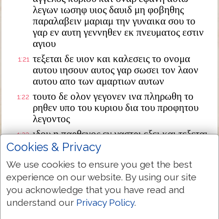
λεγων ιωσηφ υιος δαυιδ μη φοβηθης
παραλαβειν μαριαμ την γυναικα σου το
γαρ εν αυτη γεννηθεν εκ πνευματος εστιν
αγιου
τεξεται δε υιον και καλεσεις το ονομα
1:21
αυτου ιησουν αυτος γαρ σωσει τον λαον
αυτου απο των αμαρτιων αυτων
τουτο δε ολον γεγονεν ινα πληρωθη το
1:22
ρηθεν υπο του κυριου δια του προφητου
λεγοντος
ιδου η παρθενος εν γαστρι εξει και τεξεται
1:23
υιον και καλεσουσιν το ονομα αυτου
Cookies & Privacy
εμμανουηλ ο εστιν μεθερμηνευομενον μεθ
We use cookies to ensure you get the best
ημων ο θεος
experience on our website. By using our site
διεγερθεις δε ο ιωσηφ απο του υπνου
1:24
you acknowledge that you have read and
εποιησεν ως προσεταξεν αυτω ο αγγελος
understand our
Privacy Policy
.
κυριου και παρελαβεν την γυναικα αυτου