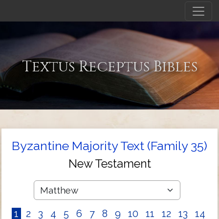
Textus Receptus Bibles
Byzantine Majority Text (Family 35)
New Testament
1
2
3
4
5
6
7
8
9
10
11
12
13
14