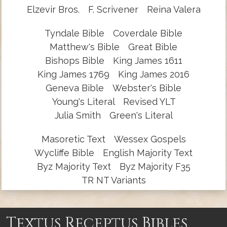
Elzevir Bros.
F. Scrivener
Reina Valera
Tyndale Bible
Coverdale Bible
Matthew's Bible
Great Bible
Bishops Bible
King James 1611
King James 1769
King James 2016
Geneva Bible
Webster's Bible
Young's Literal
Revised YLT
Julia Smith
Green's Literal
Masoretic Text
Wessex Gospels
Wycliffe Bible
English Majority Text
Byz Majority Text
Byz Majority F35
TR NT Variants
Textus Receptus Bibles