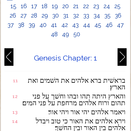
15
16
17
18
19
20
21
22
23
24
25
26
27
28
29
30
31
32
33
34
35
36
37
38
39
40
41
42
43
44
45
46
47
48
49
50
Genesis Chapter: 1
בראשׁית ברא אלהים את השׁמים ואת
1:1
הארץ׃
והארץ היתה תהו ובהו וחשׁך על פני
1:2
תהום ורוח אלהים מרחפת על פני המים׃
ויאמר אלהים יהי אור ויהי אור׃
1:3
וירא אלהים את האור כי טוב ויבדל
1:4
אלהים בין האור ובין החשׁך׃