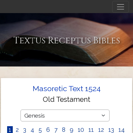
Textus Receptus Bibles
Masoretic Text 1524
Old Testament
1
2
3
4
5
6
7
8
9
10
11
12
13
14