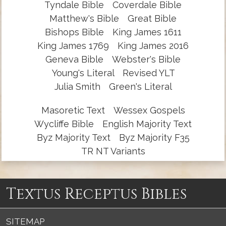
Tyndale Bible
Coverdale Bible
Matthew's Bible
Great Bible
Bishops Bible
King James 1611
King James 1769
King James 2016
Geneva Bible
Webster's Bible
Young's Literal
Revised YLT
Julia Smith
Green's Literal
Masoretic Text
Wessex Gospels
Wycliffe Bible
English Majority Text
Byz Majority Text
Byz Majority F35
TR NT Variants
Textus Receptus Bibles
SITEMAP