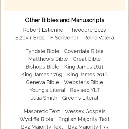
Other Bibles and Manuscripts
Robert Estienne
Theodore Beza
Elzevir Bros.
F. Scrivener
Reina Valera
Tyndale Bible
Coverdale Bible
Matthew's Bible
Great Bible
Bishops Bible
King James 1611
King James 1769
King James 2016
Geneva Bible
Webster's Bible
Young's Literal
Revised YLT
Julia Smith
Green's Literal
Masoretic Text
Wessex Gospels
Wycliffe Bible
English Majority Text
Byz Majority Text
Byz Majority F35