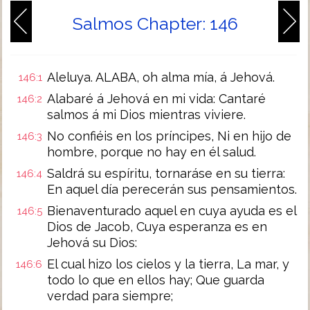
Salmos Chapter: 146
Aleluya. ALABA, oh alma mía, á Jehová.
146:1
Alabaré á Jehová en mi vida: Cantaré
146:2
salmos á mi Dios mientras viviere.
No confiéis en los príncipes, Ni en hijo de
146:3
hombre, porque no hay en él salud.
Saldrá su espíritu, tornaráse en su tierra:
146:4
En aquel día perecerán sus pensamientos.
Bienaventurado aquel en cuya ayuda es el
146:5
Dios de Jacob, Cuya esperanza es en
Jehová su Dios:
El cual hizo los cielos y la tierra, La mar, y
146:6
todo lo que en ellos hay; Que guarda
verdad para siempre;