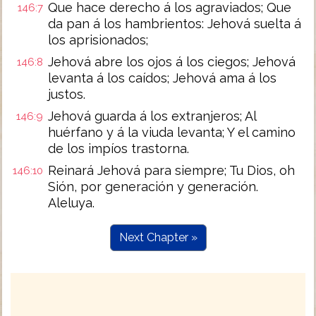
Que hace derecho á los agraviados; Que
146:7
da pan á los hambrientos: Jehová suelta á
los aprisionados;
Jehová abre los ojos á los ciegos; Jehová
146:8
levanta á los caídos; Jehová ama á los
justos.
Jehová guarda á los extranjeros; Al
146:9
huérfano y á la viuda levanta; Y el camino
de los impíos trastorna.
Reinará Jehová para siempre; Tu Dios, oh
146:10
Sión, por generación y generación.
Aleluya.
Next Chapter »