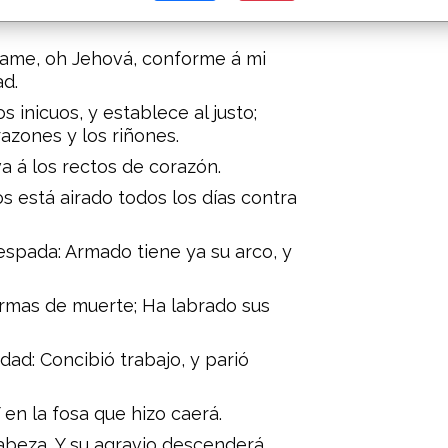
; Por cuyo amor vuélvete luego á
game, oh Jehová, conforme á mi
ad.
 inicuos, y establece al justo;
razones y los riñones.
a á los rectos de corazón.
ios está airado todos los días contra
u espada: Armado tiene ya su arco, y
rmas de muerte; Ha labrado sus
dad: Concibió trabajo, y parió
en la fosa que hizo caerá.
cabeza, Y su agravio descenderá