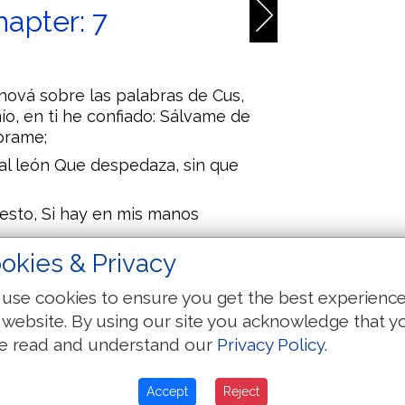
apter: 7
hová sobre las palabras de Cus,
o, en ti he confiado: Sálvame de
brame;
al león Que despedaza, sin que
 esto, Si hay en mis manos
okies & Privacy
o, (Hasta he libertado al que sin
use cookies to ensure you get the best experienc
nce la; Y pise en tierra mi vida, Y
 website. By using our site you acknowledge that y
ah.)
e read and understand our
Privacy Policy
.
r; Alzate á causa de las iras de mis
vor mío el juicio que mandaste.
Accept
Reject