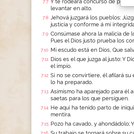
Y te rodeará concurso de pueblo
7:7
levantar en alto.
Jehová juzgará los pueblos: Júz
7:8
justicia y conforme á mi integrid
Consúmase ahora la malicia de los
7:9
Pues el Dios justo prueba los co
Mi escudo está en Dios, Que salv
7:10
Dios es el que juzga al justo: Y D
7:11
el impío.
Si no se convirtiere, él afilará s
7:12
lo ha preparado.
Asimismo ha aparejado para él a
7:13
saetas para los que persiguen.
He aquí ha tenido parto de iniqui
7:14
mentira.
Pozo ha cavado, y ahondádolo; Y 
7:15
Su trabajo se tornará sobre su 
7:16