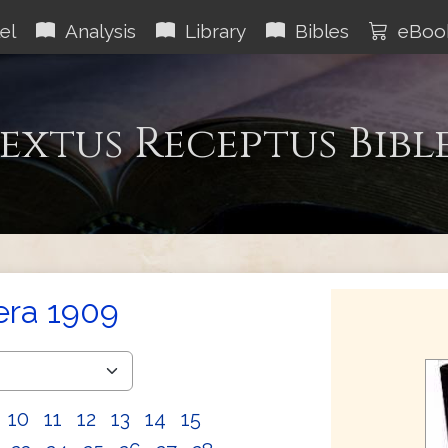
el
Analysis
Library
Bibles
eBoo
extus Receptus Bibl
era 1909
10
11
12
13
14
15