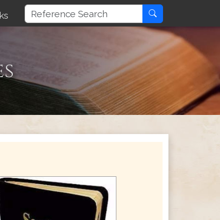
ks
es