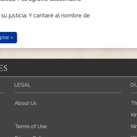
u justicia, Y cantaré al nombre de
pter »
es
LEGAL
OU
About Us
Th
Ki
Terms of Use
Ki