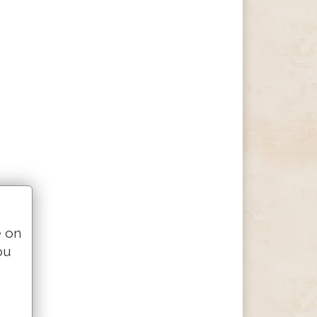
e on
ou