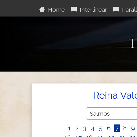
Home
Interlinear
Parall
T
Reina Val
1
2
3
4
5
6
7
8
9