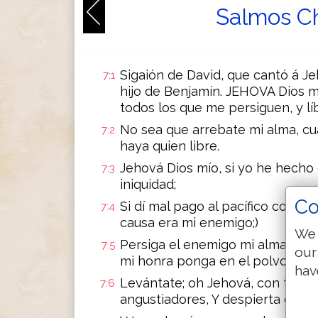
Salmos Ch
Sigaión de David, que cantó á Je
7:1
hijo de Benjamín. JEHOVA Dios mí
todos los que me persiguen, y lí
No sea que arrebate mi alma, cu
7:2
haya quien libre.
Jehová Dios mío, si yo he hecho
7:3
iniquidad;
Co
Si dí mal pago al pacífico conmig
7:4
causa era mi enemigo;)
We 
Persiga el enemigo mi alma, y alcá
7:5
our
mi honra ponga en el polvo. (Sel
hav
Levántate; oh Jehová, con tu furo
7:6
angustiadores, Y despierta en fa