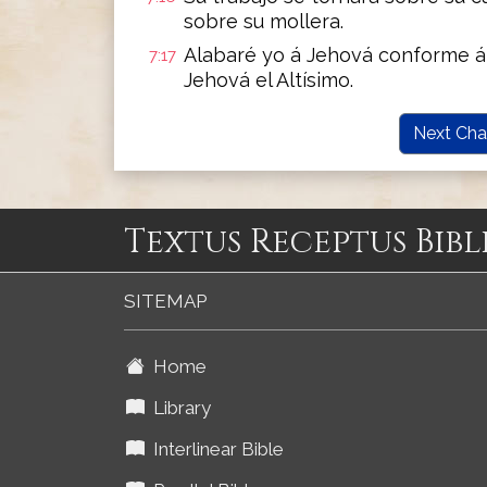
sobre su mollera.
Alabaré yo á Jehová conforme á s
7:17
Jehová el Altísimo.
Next Cha
Textus Receptus Bibl
SITEMAP
Home
Library
Interlinear Bible