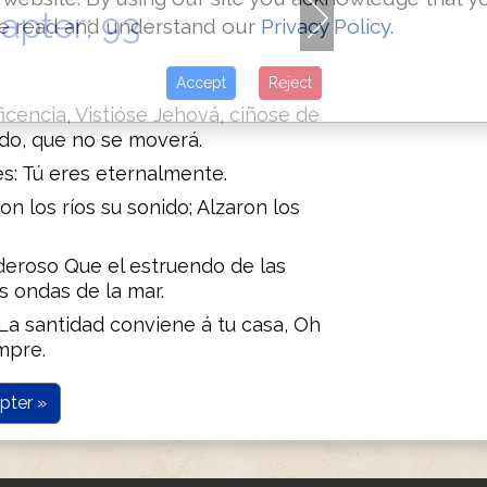
apter: 93
e read and understand our
Privacy Policy
.
Accept
Reject
icencia, Vistióse Jehová, ciñose de
ndo, que no se moverá.
s: Tú eres eternalmente.
on los ríos su sonido; Alzaron los
deroso Que el estruendo de las
s ondas de la mar.
La santidad conviene á tu casa, Oh
mpre.
pter »