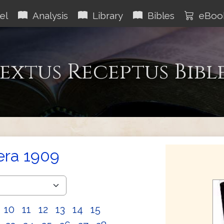
el
Analysis
Library
Bibles
eBoo
extus Receptus Bibl
era 1909
10
11
12
13
14
15