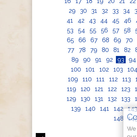
16
17
18
19
20
21
2
29
30
31
32
33
34
41
42
43
44
45
46
53
54
55
56
57
58
65
66
67
68
69
70
77
78
79
80
81
82
89
90
91
92
93
9
100
101
102
103
10
109
110
111
112
113
119
120
121
122
123
129
130
131
132
133
139
140
141
142
14
Co
148
14
We 
our