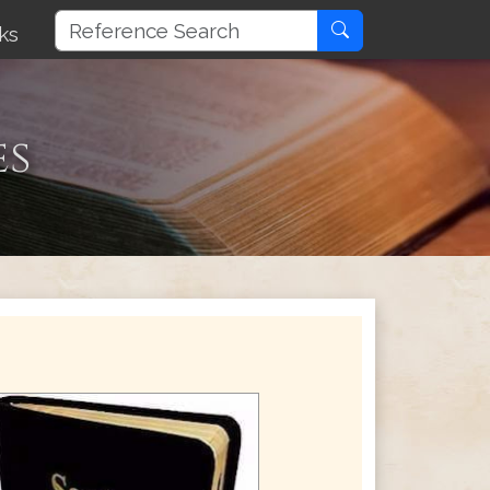
ks
es