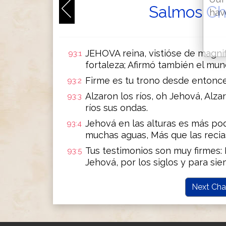
Salmos Ch
hav
JEHOVA reina, vistióse de magnif
93:1
fortaleza; Afirmó también el mu
Firme es tu trono desde entonce
93:2
Alzaron los ríos, oh Jehová, Alzar
93:3
ríos sus ondas.
Jehová en las alturas es más po
93:4
muchas aguas, Más que las recia
Tus testimonios son muy firmes: 
93:5
Jehová, por los siglos y para sie
Next Cha