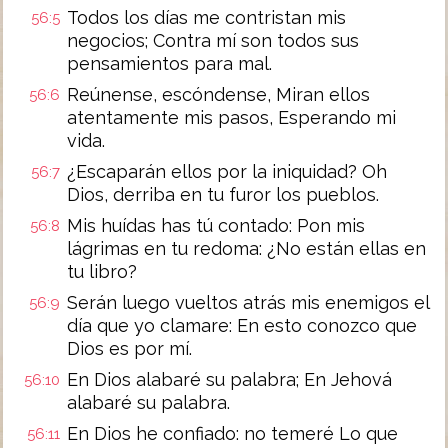
Todos los días me contristan mis
56:5
negocios; Contra mí son todos sus
pensamientos para mal.
Reúnense, escóndense, Miran ellos
56:6
atentamente mis pasos, Esperando mi
vida.
¿Escaparán ellos por la iniquidad? Oh
56:7
Dios, derriba en tu furor los pueblos.
Mis huídas has tú contado: Pon mis
56:8
lágrimas en tu redoma: ¿No están ellas en
tu libro?
Serán luego vueltos atrás mis enemigos el
56:9
día que yo clamare: En esto conozco que
Dios es por mí.
En Dios alabaré su palabra; En Jehová
56:10
alabaré su palabra.
En Dios he confiado: no temeré Lo que
56:11