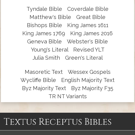
Tyndale Bible
Coverdale Bible
Matthew's Bible
Great Bible
Bishops Bible
King James 1611
King James 1769
King James 2016
Geneva Bible
Webster's Bible
Young's Literal
Revised YLT
Julia Smith
Green's Literal
Masoretic Text
Wessex Gospels
Wycliffe Bible
English Majority Text
Byz Majority Text
Byz Majority F35
TR NT Variants
Textus Receptus Bibles