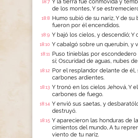
Y la tierra fué conmovida y tem
18:7
de los montes, Y se estremeciero
Humo subió de su nariz, Y de su
18:8
fueron por él encendidos.
Y bajó los cielos, y descendió; Y
18:9
Y cabalgó sobre un querubín, y vo
18:10
Puso tinieblas por escondedero 
18:11
sí; Oscuridad de aguas, nubes de 
Por el resplandor delante de él,
18:12
carbones ardientes.
Y tronó en los cielos Jehová, Y el
18:13
carbones de fuego.
Y envió sus saetas, y desbaratól
18:14
destruyó.
Y aparecieron las honduras de la
18:15
cimientos del mundo, A tu repren
viento de tu nariz.