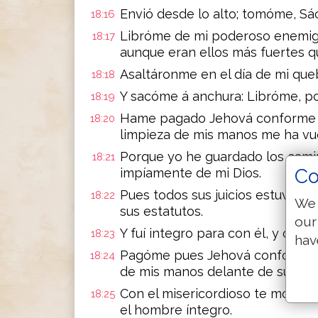
Envió desde lo alto; tomóme, S
18:16
Libróme de mi poderoso enemigo
18:17
aunque eran ellos más fuertes q
Asaltáronme en el día de mi que
18:18
Y sacóme á anchura: Libróme, po
18:19
Hame pagado Jehová conforme á 
18:20
limpieza de mis manos me ha vue
Porque yo he guardado los cami
18:21
Co
impíamente de mi Dios.
Pues todos sus juicios estuviero
18:22
We 
sus estatutos.
our
Y fuí integro para con él, y cau
18:23
hav
Pagóme pues Jehová conforme á m
18:24
de mis manos delante de sus ojo
Con el misericordioso te mostrar
18:25
el hombre íntegro.