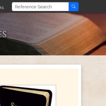
ks
es