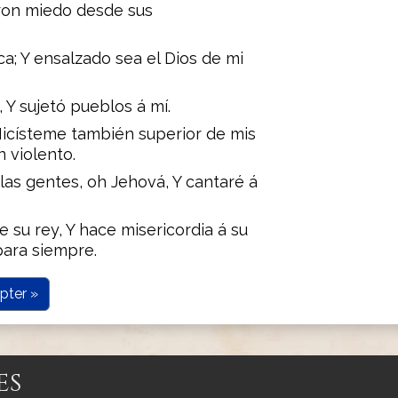
eron miedo desde sus
ca; Y ensalzado sea el Dios de mi
 Y sujetó pueblos á mí.
Hicísteme también superior de mis
 violento.
las gentes, oh Jehová, Y cantaré á
 su rey, Y hace misericordia á su
para siempre.
pter »
es