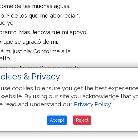
ácome de las muchas aguas.
, Y de los que me aborrecían,
ue yo.
branto: Mas Jehová fué mi apoyo.
rque se agradó de mí.
mi justicia: Conforme á la
lto.
nos de Jehová, Y no me aparté
okies & Privacy
n delante de mí, Y no eché de mí
use cookies to ensure you get the best experienc
 website. By using our site you acknowledge that y
teléme de mi maldad.
e read and understand our
Privacy Policy
.
i justicia; Conforme á la limpieza
s.
Accept
Reject
ás misericordioso, Y recto para con