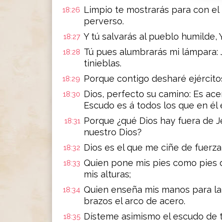
Limpio te mostrarás para con el 
18:26
perverso.
Y tú salvarás al pueblo humilde, Y
18:27
Tú pues alumbrarás mi lámpara: 
18:28
tinieblas.
Porque contigo desharé ejércitos
18:29
Dios, perfecto su camino: Es ac
18:30
Escudo es á todos los que en él
Porque ¿qué Dios hay fuera de J
18:31
nuestro Dios?
Dios es el que me ciñe de fuerza
18:32
Quien pone mis pies como pies d
18:33
mis alturas;
Quien enseña mis manos para la 
18:34
brazos el arco de acero.
Dísteme asimismo el escudo de tu
18:35