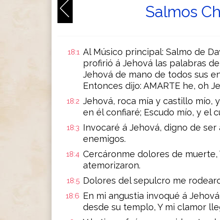
Salmos Ch
Al Músico principal: Salmo de Dav
18:1
profirió á Jehová las palabras de 
Jehová de mano de todos sus en
Entonces dijo: AMARTE he, oh Je
Jehová, roca mía y castillo mío, y
18:2
en él confiaré; Escudo mío, y el 
Invocaré á Jehová, digno de ser 
18:3
enemigos.
Cercáronme dolores de muerte, 
18:4
atemorizaron.
Dolores del sepulcro me rodearo
18:5
En mi angustia invoqué á Jehová,
18:6
desde su templo, Y mi clamor lleg