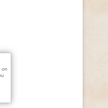
e on
ou