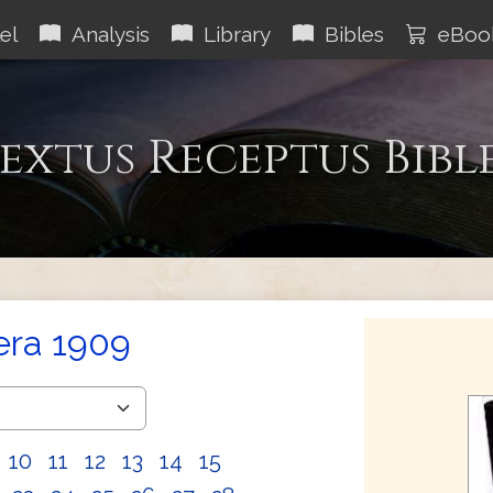
el
Analysis
Library
Bibles
eBoo
extus Receptus Bibl
era 1909
10
11
12
13
14
15