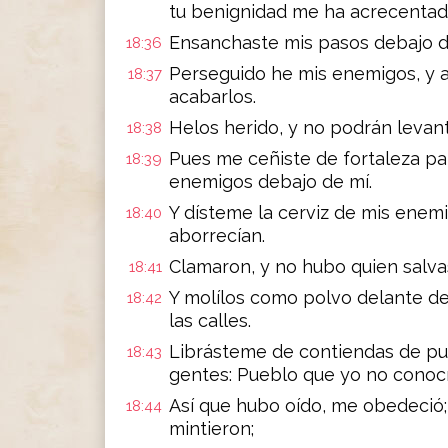
tu benignidad me ha acrecentad
Ensanchaste mis pasos debajo de 
18:36
Perseguido he mis enemigos, y al
18:37
acabarlos.
Helos herido, y no podrán levan
18:38
Pues me ceñiste de fortaleza pa
18:39
enemigos debajo de mí.
Y dísteme la cerviz de mis enemi
18:40
aborrecían.
Clamaron, y no hubo quien salva
18:41
Y molílos como polvo delante de
18:42
las calles.
Librásteme de contiendas de pu
18:43
gentes: Pueblo que yo no conocía
Así que hubo oído, me obedeció;
18:44
mintieron;