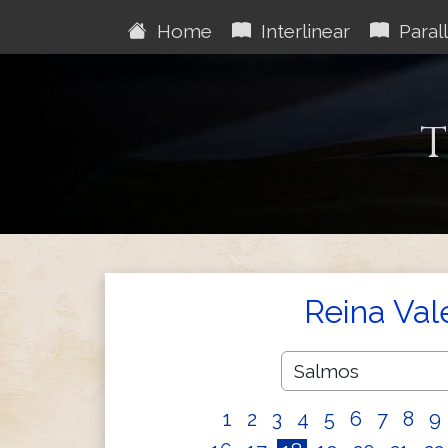
Home
Interlinear
Parall
T
Reina Val
1
2
3
4
5
6
7
8
9