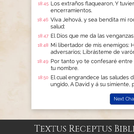
Los extraños flaquearon, Y tuvi
18:45
encerramientos.
Viva Jehová, y sea bendita mi ro
18:46
salud:
El Dios que me da las venganzas,
18:47
Mi libertador de mis enemigos: 
18:48
adversarios; Librásteme de varón
Por tanto yo te confesaré entre 
18:49
tu nombre.
El cual engrandece las saludes de
18:50
ungido, A David y á su simiente, 
Next Cha
Textus Receptus Bibl