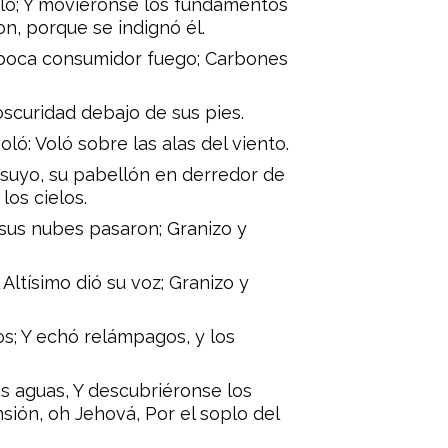
bló; Y moviéronse los fundamentos
n, porque se indignó él.
 boca consumidor fuego; Carbones
 oscuridad debajo de sus pies.
ló: Voló sobre las alas del viento.
suyo, su pabellón en derredor de
los cielos.
 sus nubes pasaron; Granizo y
 Altísimo dió su voz; Granizo y
os; Y echó relámpagos, y los
s aguas, Y descubriéronse los
sión, oh Jehová, Por el soplo del