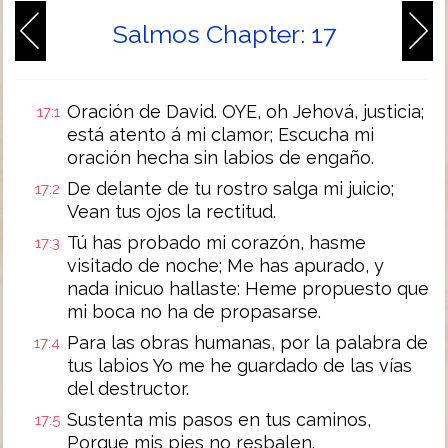
Salmos Chapter: 17
Oración de David. OYE, oh Jehová, justicia;
17:1
está atento á mi clamor; Escucha mi
oración hecha sin labios de engaño.
De delante de tu rostro salga mi juicio;
17:2
Vean tus ojos la rectitud.
Tú has probado mi corazón, hasme
17:3
visitado de noche; Me has apurado, y
nada inicuo hallaste: Heme propuesto que
mi boca no ha de propasarse.
Para las obras humanas, por la palabra de
17:4
tus labios Yo me he guardado de las vías
del destructor.
Sustenta mis pasos en tus caminos,
17:5
Porque mis pies no resbalen.