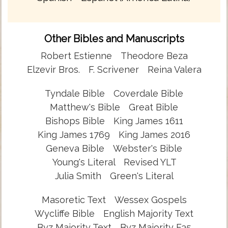
Other Bibles and Manuscripts
Robert Estienne
Theodore Beza
Elzevir Bros.
F. Scrivener
Reina Valera
Tyndale Bible
Coverdale Bible
Matthew's Bible
Great Bible
Bishops Bible
King James 1611
King James 1769
King James 2016
Geneva Bible
Webster's Bible
Young's Literal
Revised YLT
Julia Smith
Green's Literal
Masoretic Text
Wessex Gospels
Wycliffe Bible
English Majority Text
Byz Majority Text
Byz Majority F35