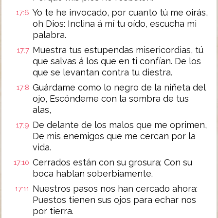
Yo te he invocado, por cuanto tú me oirás,
17:6
oh Dios: Inclina á mí tu oído, escucha mi
palabra.
Muestra tus estupendas misericordias, tú
17:7
que salvas á los que en ti confían. De los
que se levantan contra tu diestra.
Guárdame como lo negro de la niñeta del
17:8
ojo, Escóndeme con la sombra de tus
alas,
De delante de los malos que me oprimen,
17:9
De mis enemigos que me cercan por la
vida.
Cerrados están con su grosura; Con su
17:10
boca hablan soberbiamente.
Nuestros pasos nos han cercado ahora:
17:11
Puestos tienen sus ojos para echar nos
por tierra.