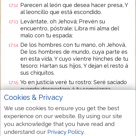
Parecen al león que desea hacer presa, Y
17:12
al leoncillo que está escondido.
Levántate, oh Jehová; Prevén su
17:13
encuentro, póstrale: Libra mi alma del
malo con tu espada;
De los hombres con tu mano, oh Jehová,
17:14
De los hombres de mundo, cuya parte es
en esta vida, Y cuyo vientre hinches de tu
tesoro: Hartan sus hijos, Y dejan el resto á
sus chiquitos.
Yo en justicia veré tu rostro: Seré saciado
17:15
cuando despertare á tu semejanza.
Cookies & Privacy
Next Chapter »
We use cookies to ensure you get the best
experience on our website. By using our site
you acknowledge that you have read and
understand our
Privacy Policy
.