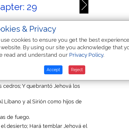
apter: 29
okies & Privacy
 hijos de fuertes, Dad á Jehová la
use cookies to ensure you get the best experienc
 su nombre: Humillaos á Jehová en
 website. By using our site you acknowledge that y
e read and understand our
Privacy Policy
.
izo tronar el Dios de gloria: Jehová
Accept
Reject
 de Jehová con gloria.
 cedros; Y quebrantó Jehová los
l Líbano y al Sirión como hijos de
as de fuego.
el desierto; Hará temblar Jehová el