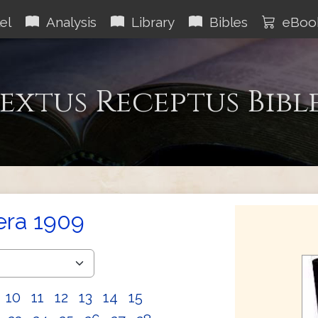
el
Analysis
Library
Bibles
eBoo
extus Receptus Bibl
era 1909
10
11
12
13
14
15