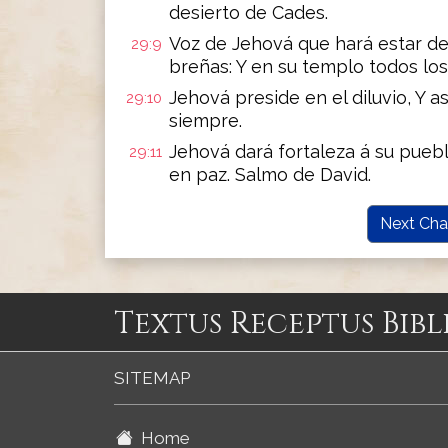
desierto de Cades.
Voz de Jehová que hará estar de 
29:9
breñas: Y en su templo todos los 
Jehová preside en el diluvio, Y 
29:10
siempre.
Jehová dará fortaleza á su pueb
29:11
en paz. Salmo de David.
Next Cha
Textus Receptus Bibl
SITEMAP
Home