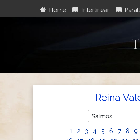
Home
Interlinear
Parall
T
Reina Val
1
2
3
4
5
6
7
8
9