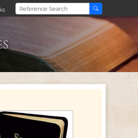
ks
es