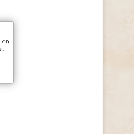
e on
ou