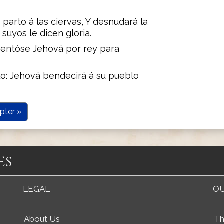
parto á las ciervas, Y desnudará la
suyos le dicen gloria.
asentóse Jehová por rey para
lo: Jehová bendecirá á su pueblo
pter »
es
LEGAL
OU
About Us
Th