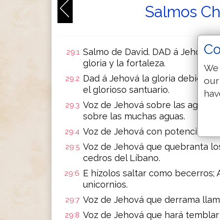
Salmos Ch
Co
Salmo de David. DAD á Jehová, oh
29:1
gloria y la fortaleza.
We 
Dad á Jehová la gloria debida á
29:2
our
el glorioso santuario.
hav
Voz de Jehová sobre las aguas: H
29:3
sobre las muchas aguas.
Voz de Jehová con potencia; Voz
29:4
Voz de Jehová que quebranta los
29:5
cedros del Líbano.
E hízolos saltar como becerros; A
29:6
unicornios.
Voz de Jehová que derrama llam
29:7
Voz de Jehová que hará temblar 
29:8